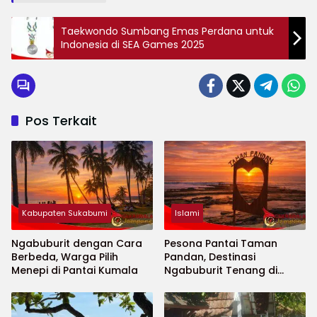
Taekwondo Sumbang Emas Perdana untuk
Indonesia di SEA Games 2025
Pos Terkait
Kabupaten Sukabumi
Islami
Ngabuburit dengan Cara
Pesona Pantai Taman
Berbeda, Warga Pilih
Pandan, Destinasi
Menepi di Pantai Kumala
Ngabuburit Tenang di
Selatan Sukabumi