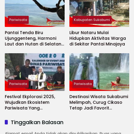
Pariwisata
Kabupaten Sukabumi
Pantai Tenda Biru
Libur Nataru Mulai
Ujunggenteng, Harmoni
Hidupkan Aktivitas Warga
Laut dan Hutan di Selatan
di Sekitar Pantai Minajaya
Sukabumi
Pariwisata
Pariwisata
Festival Ekplorasi 2025,
Destinasi Wisata Sukabumi
Wujudkan Ekosistem
Melimpah, Curug Cikaso
Pariwisata Yang
Tetap Jadi Favorit
Kolaboratif dan Inklusif
Wisatawan
Tinggalkan Balasan
Alamat email Anda tidak akan dipublikasikan.
Ruas yang