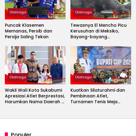
Olahraga
Olahraga
Puncak Klasemen
Tewasnya El Mencho Picu
Memanas, Persib dan
Kerusuhan di Meksiko,
Persija Saling Tekan
Bayang-bayang
Keamanan Piala Dunia
2026 Menguat
Olahraga
Olahraga
Wakil Wali Kota Sukabumi
Kuatkan Silaturahmi dan
Apresiasi Atlet Berprestasi,
Pembinaan Atlet,
Harumkan Nama Daerah di
Turnamen Tenis Meja
Ajang Internasional
Bupati Cup 2026
Populer