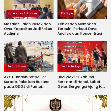
Kabupaten Sukabumi
life Style
Masalah Jalan Rusak dan
Kebiasaan Membaca
Over Kapasitas Jadi Fokus
Terbukti Perkuat Daya
Audiensi
Analisis dan Konsentrasi
Berita Utama
Seni & Budaya
Aksi Humanis Satpol PP
Dua Wakil Sukabumi
Surade, Pakaikan Busana
Bersinar di Hanoi, Sabet
pada ODGJ di Pantai
Gelar Bergengsi Ajang Idol
Minajaya
Kids International 2026