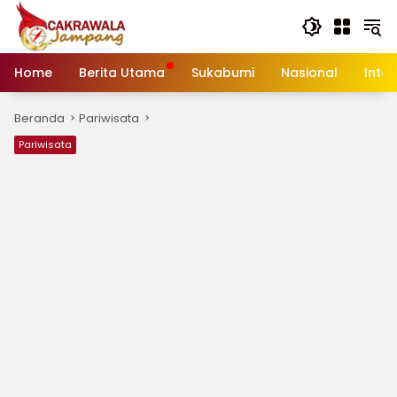
Langsung
ke
konten
Home
Berita Utama
Sukabumi
Nasional
Inte
Beranda
Pariwisata
Pariwisata