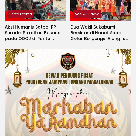
Berita Utama
Seni & Budaya
Aksi Humanis Satpol PP
Dua Wakil Sukabumi
Surade, Pakaikan Busana
Bersinar di Hanoi, Sabet
pada ODGJ di Pantai
Gelar Bergengsi Ajang Idol
Minajaya
Kids International 2026