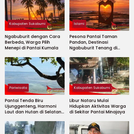
Kabupaten Sukabumi
Islami
Ngabuburit dengan Cara
Pesona Pantai Taman
Berbeda, Warga Pilih
Pandan, Destinasi
Menepi di Pantai Kumala
Ngabuburit Tenang di
Selatan Sukabumi
Pariwisata
Kabupaten Sukabumi
Pantai Tenda Biru
Libur Nataru Mulai
Ujunggenteng, Harmoni
Hidupkan Aktivitas Warga
Laut dan Hutan di Selatan
di Sekitar Pantai Minajaya
Sukabumi