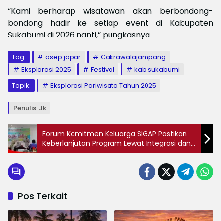
“Kami berharap wisatawan akan berbondong-
bondong hadir ke setiap event di Kabupaten
Sukabumi di 2026 nanti,” pungkasnya.
Tag:
asep japar
Cakrawalajampang
Eksplorasi 2025
Festival
kab.sukabumi
Topik:
Eksplorasi Pariwisata Tahun 2025
Penulis: Jk
Forum Komitmen Keluarga SIGAP Pastikan
Keberlanjutan Program Lewat Integrasi dan
Kolaborasi
Pos Terkait