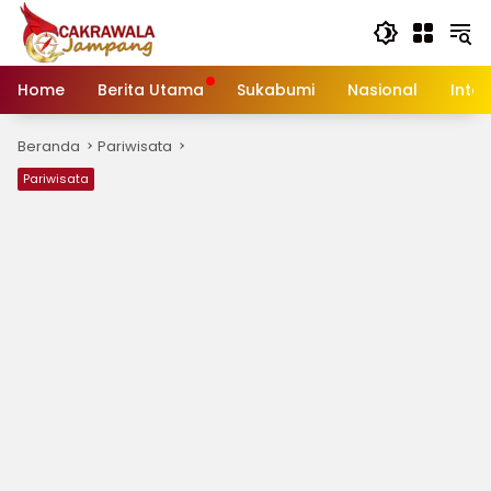
Langsung
ke
konten
Home
Berita Utama
Sukabumi
Nasional
Inte
Beranda
Pariwisata
Pariwisata