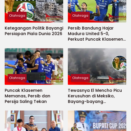
Olahraga
Olahraga
Ketegangan Politik Bayangi
Persib Bandung Hajar
Persiapan Piala Dunia 2026
Madura United 5-0,
Perkuat Puncak Klasemen
BRI Super League
Olahraga
Olahraga
Puncak Klasemen
Tewasnya El Mencho Picu
Memanas, Persib dan
Kerusuhan di Meksiko,
Persija Saling Tekan
Bayang-bayang
Keamanan Piala Dunia
2026 Menguat