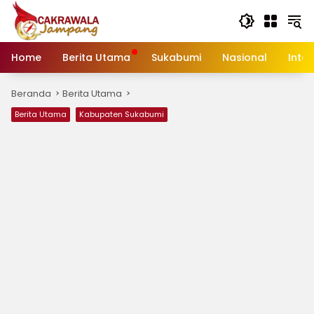
Langsung
ke
konten
Home
Berita Utama
Sukabumi
Nasional
Inte
Beranda
Berita Utama
Berita Utama
Kabupaten Sukabumi