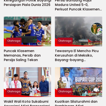
Ketegangan Politik Bayangi
Persib Bandung Hajar
Persiapan Piala Dunia 2026
Madura United 5-0,
Perkuat Puncak Klasemen
BRI Super League
Olahraga
Olahraga
Puncak Klasemen
Tewasnya El Mencho Picu
Memanas, Persib dan
Kerusuhan di Meksiko,
Persija Saling Tekan
Bayang-bayang
Keamanan Piala Dunia
2026 Menguat
Olahraga
Olahraga
Wakil Wali Kota Sukabumi
Kuatkan Silaturahmi dan
Apresiasi Atlet Berprestasi,
Pembinaan Atlet,