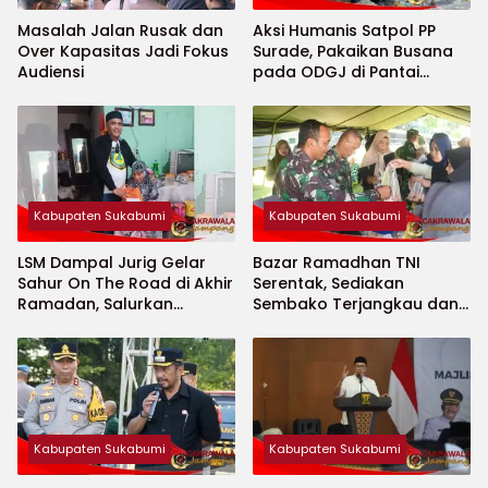
Masalah Jalan Rusak dan
Aksi Humanis Satpol PP
Over Kapasitas Jadi Fokus
Surade, Pakaikan Busana
Audiensi
pada ODGJ di Pantai
Minajaya
Kabupaten Sukabumi
Kabupaten Sukabumi
LSM Dampal Jurig Gelar
Bazar Ramadhan TNI
Sahur On The Road di Akhir
Serentak, Sediakan
Ramadan, Salurkan
Sembako Terjangkau dan
Bantuan untuk Janda
Ruang UMKM
Jompo dan Anak Yatim
Kabupaten Sukabumi
Kabupaten Sukabumi