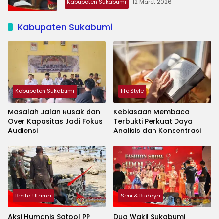
Kabupaten Sukabumi
12 Maret 2026
Kabupaten Sukabumi
Kabupaten Sukabumi
life Style
Masalah Jalan Rusak dan
Kebiasaan Membaca
Over Kapasitas Jadi Fokus
Terbukti Perkuat Daya
Audiensi
Analisis dan Konsentrasi
Berita Utama
Seni & Budaya
Aksi Humanis Satpol PP
Dua Wakil Sukabumi