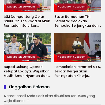
Kabupaten Sukabumi
Kabupaten Sukabumi
LSM Dampal Jurig Gelar
Bazar Ramadhan TNI
Sahur On The Road di Akhir
Serentak, Sediakan
Ramadan, Salurkan
Sembako Terjangkau dan
Bantuan untuk Janda
Ruang UMKM
Jompo dan Anak Yatim
Kabupaten Sukabumi
Kabupaten Sukabumi
Bupati Dukung Operasi
Pembekalan Pemateri MTA,
ketupat Lodaya, Wujudkan
Sekda” Pergerakan
Mudik Aman Nyaman dan
Peningkatan Kinerja
Selamat
Aparatur di Kab.Sukabumi”
Tinggalkan Balasan
Alamat email Anda tidak akan dipublikasikan.
Ruas yang
wajib ditandai
*