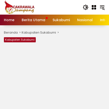
Langsung
ke
konten
Home
Berita Utama
Sukabumi
Nasional
Inte
Beranda
Kabupaten Sukabumi
Kabupaten Sukabumi