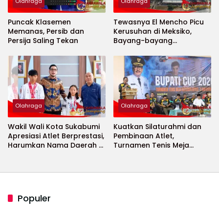
Olahraga
Olahraga
Puncak Klasemen
Tewasnya El Mencho Picu
Memanas, Persib dan
Kerusuhan di Meksiko,
Persija Saling Tekan
Bayang-bayang
Keamanan Piala Dunia
2026 Menguat
Olahraga
Olahraga
Wakil Wali Kota Sukabumi
Kuatkan Silaturahmi dan
Apresiasi Atlet Berprestasi,
Pembinaan Atlet,
Harumkan Nama Daerah di
Turnamen Tenis Meja
Ajang Internasional
Bupati Cup 2026
Populer