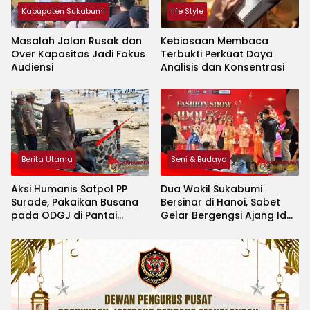
Kabupaten Sukabumi
life Style
Masalah Jalan Rusak dan
Kebiasaan Membaca
Over Kapasitas Jadi Fokus
Terbukti Perkuat Daya
Audiensi
Analisis dan Konsentrasi
Berita Utama
Seni & Budaya
Aksi Humanis Satpol PP
Dua Wakil Sukabumi
Surade, Pakaikan Busana
Bersinar di Hanoi, Sabet
pada ODGJ di Pantai
Gelar Bergengsi Ajang Idol
Minajaya
Kids International 2026