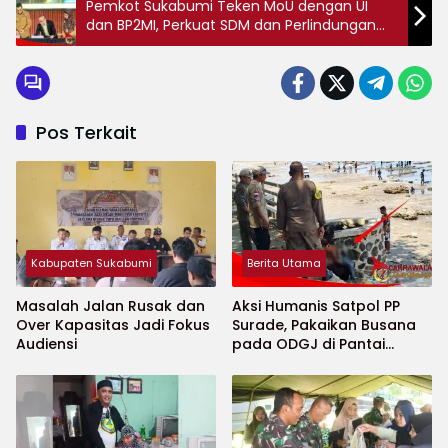
Pemkot Sukabumi Teken MoU dengan UI
dan BP2MI, Perkuat SDM dan Perlindungan
Pekerja Migran
Pos Terkait
Kabupaten Sukabumi
Berita Utama
Masalah Jalan Rusak dan
Aksi Humanis Satpol PP
Over Kapasitas Jadi Fokus
Surade, Pakaikan Busana
Audiensi
pada ODGJ di Pantai
Minajaya