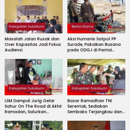
Kabupaten Sukabumi
Berita Utama
Masalah Jalan Rusak dan
Aksi Humanis Satpol PP
Over Kapasitas Jadi Fokus
Surade, Pakaikan Busana
Audiensi
pada ODGJ di Pantai
Minajaya
Kabupaten Sukabumi
Kabupaten Sukabumi
LSM Dampal Jurig Gelar
Bazar Ramadhan TNI
Sahur On The Road di Akhir
Serentak, Sediakan
Ramadan, Salurkan
Sembako Terjangkau dan
Bantuan untuk Janda
Ruang UMKM
Jompo dan Anak Yatim