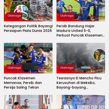
Olahraga
Olahraga
Ketegangan Politik Bayangi
Persib Bandung Hajar
Persiapan Piala Dunia 2026
Madura United 5-0,
Perkuat Puncak Klasemen
BRI Super League
Olahraga
Olahraga
Puncak Klasemen
Tewasnya El Mencho Picu
Memanas, Persib dan
Kerusuhan di Meksiko,
Persija Saling Tekan
Bayang-bayang
Keamanan Piala Dunia
2026 Menguat