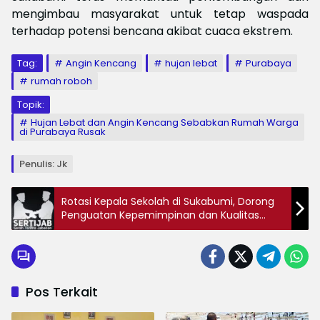
mengimbau masyarakat untuk tetap waspada
terhadap potensi bencana akibat cuaca ekstrem.
Tag:
Angin Kencang
hujan lebat
Purabaya
rumah roboh
Topik:
Hujan Lebat dan Angin Kencang Sebabkan Rumah Warga
di Purabaya Rusak
Penulis: Jk
Rotasi Kepala Sekolah di Sukabumi, Dorong
Penguatan Kepemimpinan dan Kualitas
Pendidikan
Pos Terkait