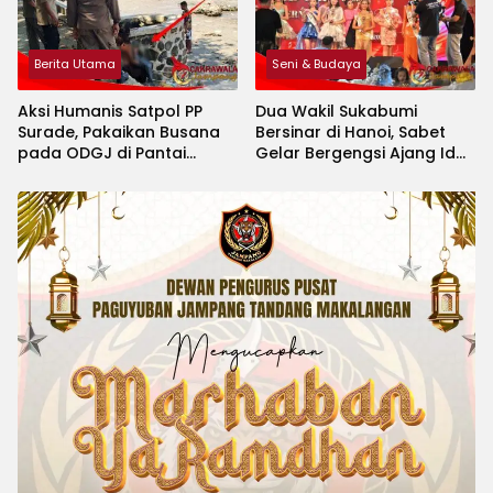
Berita Utama
Seni & Budaya
Aksi Humanis Satpol PP
Dua Wakil Sukabumi
Surade, Pakaikan Busana
Bersinar di Hanoi, Sabet
pada ODGJ di Pantai
Gelar Bergengsi Ajang Idol
Minajaya
Kids International 2026