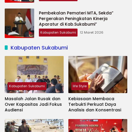
Pembekalan Pemateri MTA, Sekda”
Pergerakan Peningkatan Kinerja
Aparatur di Kab.Sukabumi”
Kabupaten Sukabumi
12 Maret 2026
Kabupaten Sukabumi
Kabupaten Sukabumi
life Style
Masalah Jalan Rusak dan
Kebiasaan Membaca
Over Kapasitas Jadi Fokus
Terbukti Perkuat Daya
Audiensi
Analisis dan Konsentrasi