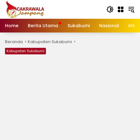
Langsung
ke
konten
Home
Berita Utama
Sukabumi
Nasional
Inte
Beranda
Kabupaten Sukabumi
Kabupaten Sukabumi