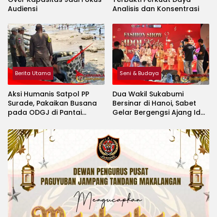
Audiensi
Analisis dan Konsentrasi
Berita Utama
Seni & Budaya
Aksi Humanis Satpol PP
Dua Wakil Sukabumi
Surade, Pakaikan Busana
Bersinar di Hanoi, Sabet
pada ODGJ di Pantai
Gelar Bergengsi Ajang Idol
Minajaya
Kids International 2026