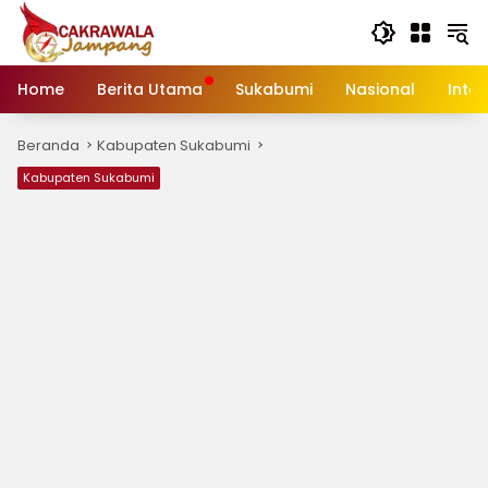
Langsung
ke
konten
Home
Berita Utama
Sukabumi
Nasional
Inte
Beranda
Kabupaten Sukabumi
Kabupaten Sukabumi