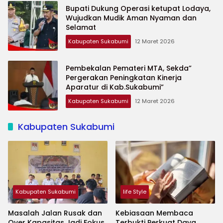
Bupati Dukung Operasi ketupat Lodaya,
Wujudkan Mudik Aman Nyaman dan
Selamat
Kabupaten Sukabumi
12 Maret 2026
Pembekalan Pemateri MTA, Sekda”
Pergerakan Peningkatan Kinerja
Aparatur di Kab.Sukabumi”
Kabupaten Sukabumi
12 Maret 2026
Kabupaten Sukabumi
Kabupaten Sukabumi
life Style
Masalah Jalan Rusak dan
Kebiasaan Membaca
Over Kapasitas Jadi Fokus
Terbukti Perkuat Daya