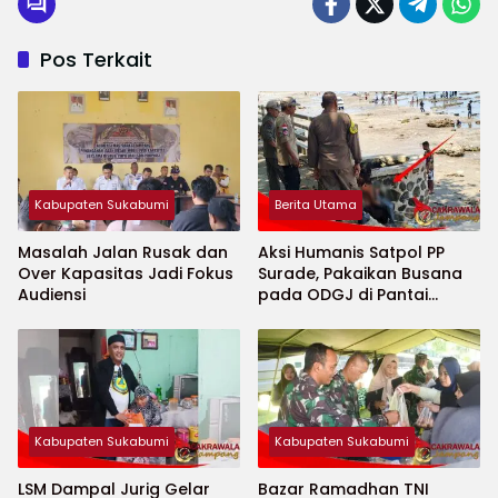
Pos Terkait
Kabupaten Sukabumi
Berita Utama
Masalah Jalan Rusak dan
Aksi Humanis Satpol PP
Over Kapasitas Jadi Fokus
Surade, Pakaikan Busana
Audiensi
pada ODGJ di Pantai
Minajaya
Kabupaten Sukabumi
Kabupaten Sukabumi
LSM Dampal Jurig Gelar
Bazar Ramadhan TNI