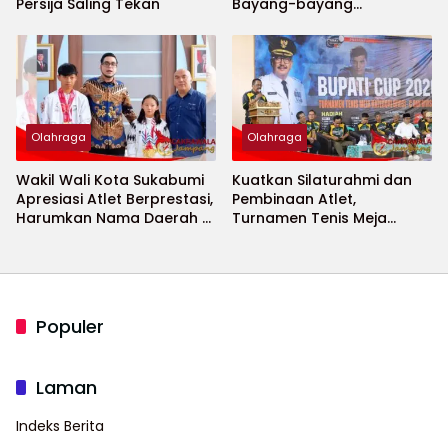
Persija Saling Tekan
Bayang-bayang
Keamanan Piala Dunia
2026 Menguat
Olahraga
Olahraga
Wakil Wali Kota Sukabumi
Kuatkan Silaturahmi dan
Apresiasi Atlet Berprestasi,
Pembinaan Atlet,
Harumkan Nama Daerah di
Turnamen Tenis Meja
Ajang Internasional
Bupati Cup 2026
Populer
Laman
Indeks Berita