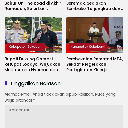
Sahur On The Road di Akhir
Serentak, Sediakan
Ramadan, Salurkan
Sembako Terjangkau dan
Bantuan untuk Janda
Ruang UMKM
Jompo dan Anak Yatim
Kabupaten Sukabumi
Kabupaten Sukabumi
Bupati Dukung Operasi
Pembekalan Pemateri MTA,
ketupat Lodaya, Wujudkan
Sekda” Pergerakan
Mudik Aman Nyaman dan
Peningkatan Kinerja
Selamat
Aparatur di Kab.Sukabumi”
Tinggalkan Balasan
Alamat email Anda tidak akan dipublikasikan.
Ruas yang
wajib ditandai
*