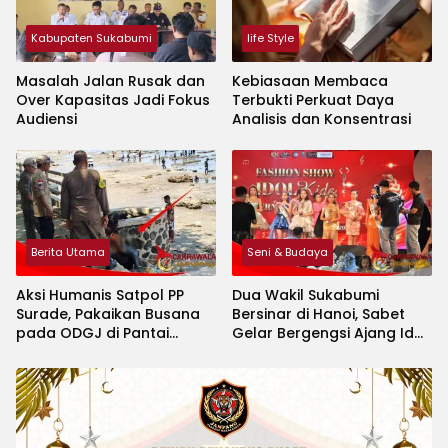
Kabupaten Sukabumi
life Style
Masalah Jalan Rusak dan
Kebiasaan Membaca
Over Kapasitas Jadi Fokus
Terbukti Perkuat Daya
Audiensi
Analisis dan Konsentrasi
Berita Utama
Seni & Budaya
Aksi Humanis Satpol PP
Dua Wakil Sukabumi
Surade, Pakaikan Busana
Bersinar di Hanoi, Sabet
pada ODGJ di Pantai
Gelar Bergengsi Ajang Idol
Minajaya
Kids International 2026