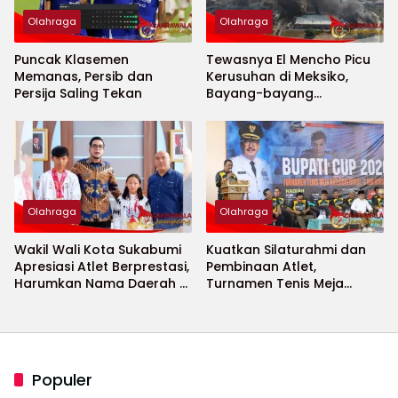
Olahraga
Olahraga
Puncak Klasemen
Tewasnya El Mencho Picu
Memanas, Persib dan
Kerusuhan di Meksiko,
Persija Saling Tekan
Bayang-bayang
Keamanan Piala Dunia
2026 Menguat
Olahraga
Olahraga
Wakil Wali Kota Sukabumi
Kuatkan Silaturahmi dan
Apresiasi Atlet Berprestasi,
Pembinaan Atlet,
Harumkan Nama Daerah di
Turnamen Tenis Meja
Ajang Internasional
Bupati Cup 2026
Populer