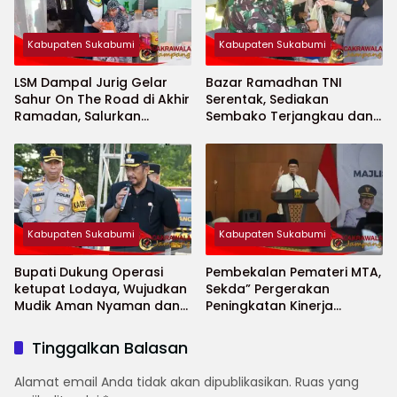
Kabupaten Sukabumi
Kabupaten Sukabumi
LSM Dampal Jurig Gelar
Bazar Ramadhan TNI
Sahur On The Road di Akhir
Serentak, Sediakan
Ramadan, Salurkan
Sembako Terjangkau dan
Bantuan untuk Janda
Ruang UMKM
Jompo dan Anak Yatim
Kabupaten Sukabumi
Kabupaten Sukabumi
Bupati Dukung Operasi
Pembekalan Pemateri MTA,
ketupat Lodaya, Wujudkan
Sekda” Pergerakan
Mudik Aman Nyaman dan
Peningkatan Kinerja
Selamat
Aparatur di Kab.Sukabumi”
Tinggalkan Balasan
Alamat email Anda tidak akan dipublikasikan.
Ruas yang