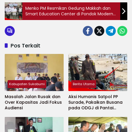
Menko PM Resmikan Gedung Makkah dan
Smart Education Center di Pondok Modern
Assalam Puteri
Pos Terkait
Kabupaten Sukabumi
Berita Utama
Masalah Jalan Rusak dan
Aksi Humanis Satpol PP
Over Kapasitas Jadi Fokus
Surade, Pakaikan Busana
Audiensi
pada ODGJ di Pantai
Minajaya