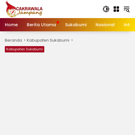
Langsung
ke
konten
Home
Berita Utama
Sukabumi
Nasional
Inte
Beranda
Kabupaten Sukabumi
Kabupaten Sukabumi