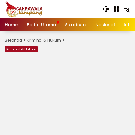
Langsung
ke
konten
Home
Berita Utama
Sukabumi
Nasional
Inte
Beranda
Kriminal & Hukum
Kriminal & Hukum