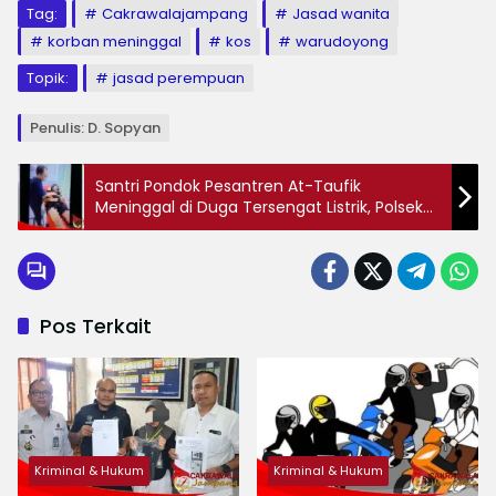
Tag:
Cakrawalajampang
Jasad wanita
korban meninggal
kos
warudoyong
Topik:
jasad perempuan
Penulis: D. Sopyan
Santri Pondok Pesantren At-Taufik
Meninggal di Duga Tersengat Listrik, Polsek
Sagaranten Lakukan Penanganan
Pos Terkait
Kriminal & Hukum
Kriminal & Hukum