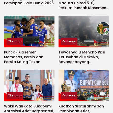
Persiapan Piala Dunia 2026
Madura United 5-0,
Perkuat Puncak Klasemen
BRI Super League
Olahraga
Olahraga
Puncak Klasemen
Tewasnya El Mencho Picu
Memanas, Persib dan
Kerusuhan di Meksiko,
Persija Saling Tekan
Bayang-bayang
Keamanan Piala Dunia
2026 Menguat
Olahraga
Olahraga
Wakil Wali Kota Sukabumi
Kuatkan Silaturahmi dan
Apresiasi Atlet Berprestasi,
Pembinaan Atlet,