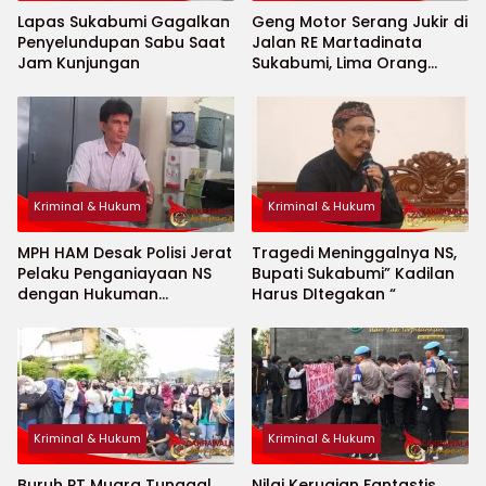
Lapas Sukabumi Gagalkan
Geng Motor Serang Jukir di
Penyelundupan Sabu Saat
Jalan RE Martadinata
Jam Kunjungan
Sukabumi, Lima Orang
Kena Luka Bacok
Kriminal & Hukum
Kriminal & Hukum
MPH HAM Desak Polisi Jerat
Tragedi Meninggalnya NS,
Pelaku Penganiayaan NS
Bupati Sukabumi” Kadilan
dengan Hukuman
Harus DItegakan “
Maksimal
Kriminal & Hukum
Kriminal & Hukum
Buruh PT Muara Tunggal
Nilai Kerugian Fantastis,