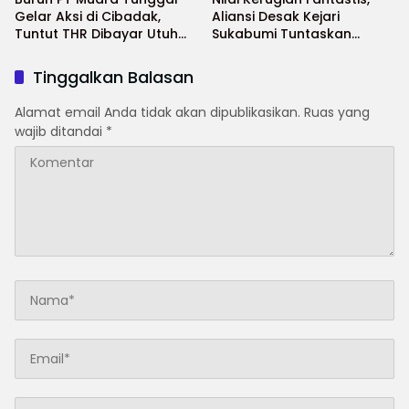
Gelar Aksi di Cibadak,
Aliansi Desak Kejari
Tuntut THR Dibayar Utuh
Sukabumi Tuntaskan
Tanpa Potongan
Dugaan Skandal Kredit
Rp976,7 Miliar
Tinggalkan Balasan
Alamat email Anda tidak akan dipublikasikan.
Ruas yang
wajib ditandai
*