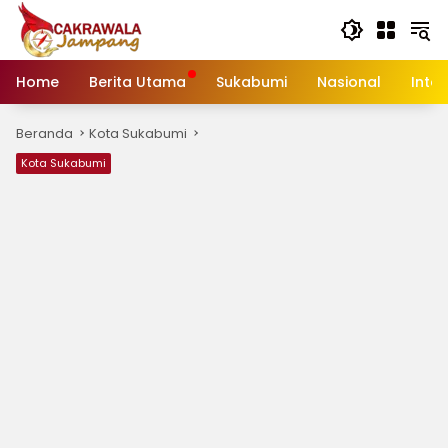
Langsung
ke
konten
Home
Berita Utama
Sukabumi
Nasional
Inte
Beranda
Kota Sukabumi
Kota Sukabumi