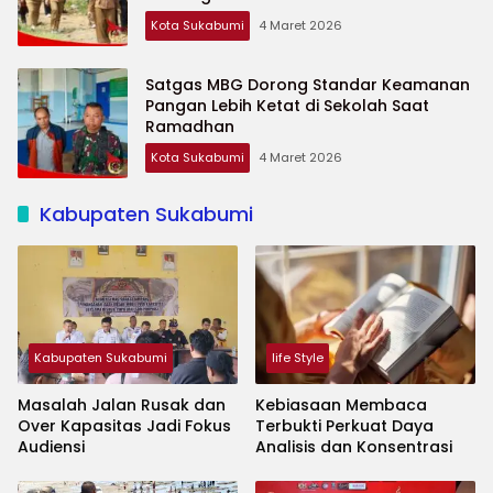
Kota Sukabumi
4 Maret 2026
Satgas MBG Dorong Standar Keamanan
Pangan Lebih Ketat di Sekolah Saat
Ramadhan
Kota Sukabumi
4 Maret 2026
Kabupaten Sukabumi
Kabupaten Sukabumi
life Style
Masalah Jalan Rusak dan
Kebiasaan Membaca
Over Kapasitas Jadi Fokus
Terbukti Perkuat Daya
Audiensi
Analisis dan Konsentrasi