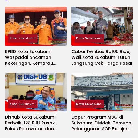
Kota Sukabumi
Kota Sukabumi
BPBD Kota Sukabumi
Cabai Tembus Rp100 Ribu,
Waspadai Ancaman
Wali Kota Sukabumi Turun
Kekeringan, Kemarau
Langsung Cek Harga Pasar
Diprediksi Datang Lebih
Cepat
Kota Sukabumi
Kota Sukabumi
Dishub Kota Sukabumi
Dapur Program MBG di
Perbaiki 128 PJU Rusak,
Sukabumi Disidak, Temuan
Fokus Perawatan dan
Pelanggaran SOP Berujung
Penambahan Titik Baru
Teguran Keras