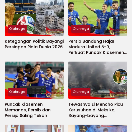
Olahraga
Olahraga
Ketegangan Politik Bayangi
Persib Bandung Hajar
Persiapan Piala Dunia 2026
Madura United 5-0,
Perkuat Puncak Klasemen
BRI Super League
Olahraga
Olahraga
Puncak Klasemen
Tewasnya El Mencho Picu
Memanas, Persib dan
Kerusuhan di Meksiko,
Persija Saling Tekan
Bayang-bayang
Keamanan Piala Dunia
2026 Menguat