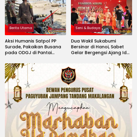
Berita Utama
Seni & Budaya
Aksi Humanis Satpol PP
Dua Wakil Sukabumi
Surade, Pakaikan Busana
Bersinar di Hanoi, Sabet
pada ODGJ di Pantai
Gelar Bergengsi Ajang Idol
Minajaya
Kids International 2026