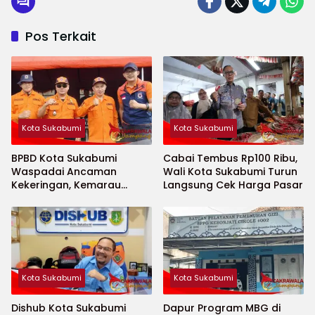
Pos Terkait
Kota Sukabumi
Kota Sukabumi
BPBD Kota Sukabumi
Cabai Tembus Rp100 Ribu,
Waspadai Ancaman
Wali Kota Sukabumi Turun
Kekeringan, Kemarau
Langsung Cek Harga Pasar
Diprediksi Datang Lebih
Cepat
Kota Sukabumi
Kota Sukabumi
Dishub Kota Sukabumi
Dapur Program MBG di