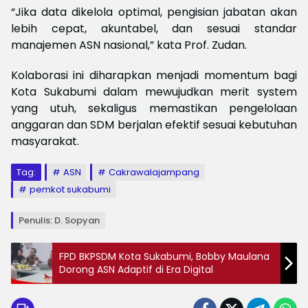
“Jika data dikelola optimal, pengisian jabatan akan
lebih cepat, akuntabel, dan sesuai standar
manajemen ASN nasional,” kata Prof. Zudan.
Kolaborasi ini diharapkan menjadi momentum bagi
Kota Sukabumi dalam mewujudkan merit system
yang utuh, sekaligus memastikan pengelolaan
anggaran dan SDM berjalan efektif sesuai kebutuhan
masyarakat.
Tag:
ASN
Cakrawalajampang
pemkot sukabumi
Penulis: D. Sopyan
FPD BKPSDM Kota Sukabumi, Bobby Maulana
Dorong ASN Adaptif di Era Digital