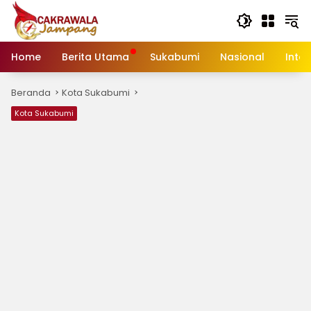
Langsung
ke
konten
Home
Berita Utama
Sukabumi
Nasional
Inte
Beranda
Kota Sukabumi
Kota Sukabumi