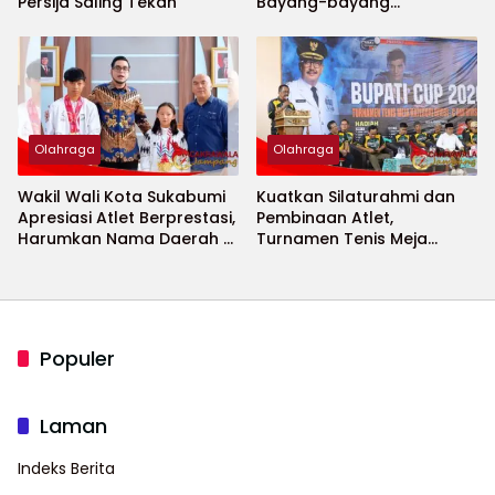
Persija Saling Tekan
Bayang-bayang
Keamanan Piala Dunia
2026 Menguat
Olahraga
Olahraga
Wakil Wali Kota Sukabumi
Kuatkan Silaturahmi dan
Apresiasi Atlet Berprestasi,
Pembinaan Atlet,
Harumkan Nama Daerah di
Turnamen Tenis Meja
Ajang Internasional
Bupati Cup 2026
Populer
Laman
Indeks Berita