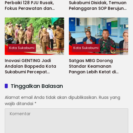
Perbaiki 128 PJU Rusak,
Sukabumi Disidak, Temuan
Fokus Perawatan dan
Pelanggaran SOP Berujung
Penambahan Titik Baru
Teguran Keras
Kota Sukabumi
Kota Sukabumi
Inovasi GENTING Jadi
Satgas MBG Dorong
Andalan Bappeda Kota
Standar Keamanan
Sukabumi Percepat
Pangan Lebih Ketat di
Penurunan Stunting
Sekolah Saat Ramadhan
Tinggalkan Balasan
Alamat email Anda tidak akan dipublikasikan.
Ruas yang
wajib ditandai
*