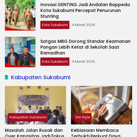
Inovasi GENTING Jadi Andalan Bappeda
Kota Sukabumi Percepat Penurunan
Stunting
Kota Sukabumi
4 Maret 2026
Satgas MBG Dorong Standar Keamanan
Pangan Lebih Ketat di Sekolah Saat
Ramadhan
Kota Sukabumi
4 Maret 2026
Kabupaten Sukabumi
Kabupaten Sukabumi
life Style
Masalah Jalan Rusak dan
Kebiasaan Membaca
Over Kapasitas Jadi Fokus
Terbukti Perkuat Daya