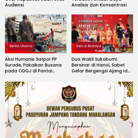
Audiensi
Analisis dan Konsentrasi
Berita Utama
Seni & Budaya
Aksi Humanis Satpol PP
Dua Wakil Sukabumi
Surade, Pakaikan Busana
Bersinar di Hanoi, Sabet
pada ODGJ di Pantai
Gelar Bergengsi Ajang Idol
Minajaya
Kids International 2026