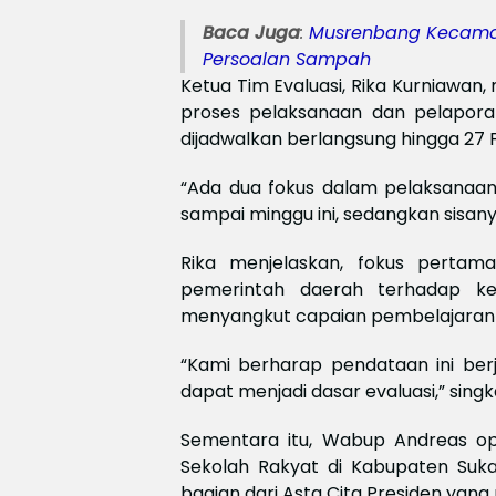
Baca Juga
:
Musrenbang Kecamata
Persoalan Sampah
Ketua Tim Evaluasi, Rika Kurniawan
proses pelaksanaan dan pelaporan
dijadwalkan berlangsung hingga 27 F
“Ada dua fokus dalam pelaksanaan 
sampai minggu ini, sedangkan sisanya
Rika menjelaskan, fokus perta
pemerintah daerah terhadap ke
menyangkut capaian pembelajaran d
“Kami berharap pendataan ini berj
dapat menjadi dasar evaluasi,” singk
Sementara itu, Wabup Andreas o
Sekolah Rakyat di Kabupaten Suk
bagian dari Asta Cita Presiden yang