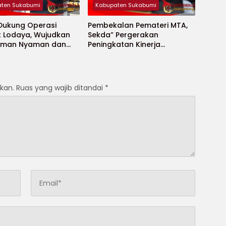
ten Sukabumi
Kabupaten Sukabumi
 Dukung Operasi
Pembekalan Pemateri MTA,
t Lodaya, Wujudkan
Sekda” Pergerakan
Aman Nyaman dan
Peningkatan Kinerja
t
Aparatur di Kab.Sukabumi”
kan.
Ruas yang wajib ditandai
*