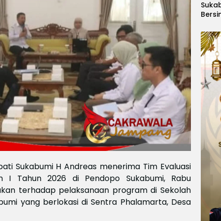
Suka
Bersi
Hanoi
Gelar
Berge
Ajang
Kids
Inter
2026
pati Sukabumi H Andreas menerima Tim Evaluasi
an I Tahun 2026 di Pendopo Sukabumi, Rabu
lakukan terhadap pelaksanaan program di Sekolah
mi yang berlokasi di Sentra Phalamarta, Desa