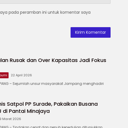
saya pada peramban ini untuk komentar saya
lan Rusak dan Over Kapasitas Jadi Fokus
bumi
22 April 2026
ANG – ‎Sejumlah unsur masyarakat Jampang menghadiri
is Satpol PP Surade, Pakaikan Busana
di Pantai Minajaya
9 Maret 2026
NG – Tindakan cepat dan penuh kepedulian ditunjukkan…