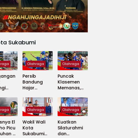
ota Sukabumi
hraga
Olahraga
Olahraga
gangan
Persib
Puncak
k
Bandung
Klasemen
ngi
Hajar
Memanas,
apan
Madura
Persib dan
 Dunia
United 5-0,
Persija Saling
Perkuat
Tekan
hraga
Olahraga
Olahraga
Puncak
Klasemen BRI
nya El
Wakil Wali
Kuatkan
Super
ho Picu
Kota
Silaturahmi
League
uhan di
Sukabumi
dan