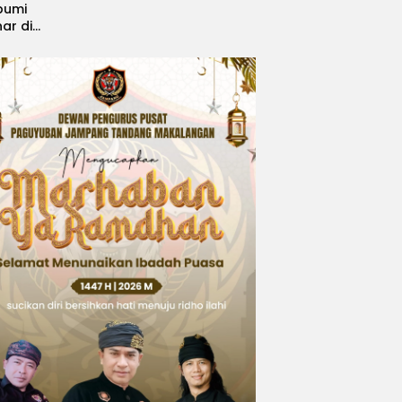
bumi
nar di
, Sabet
ngsi
 Idol
national