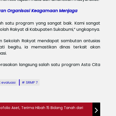
Meksi
Baya
ran Organisasi Keagamaan Menjaga
baya
Keam
Piala
ah satu program yang sangat baik. Kami sangat
2026
lah Rakyat di Kabupaten Sukabumi,” ungkapnya.
Meng
 Sekolah Rakyat mendapat sambutan antusias
ti begitu, ia memastikan dinas terkait akan
asi.
rasakan langsung salah satu program Asta Cita
 evaluasi
SRMP 7
folio Aset, Terima Hibah 15 Bidang Tanah dari