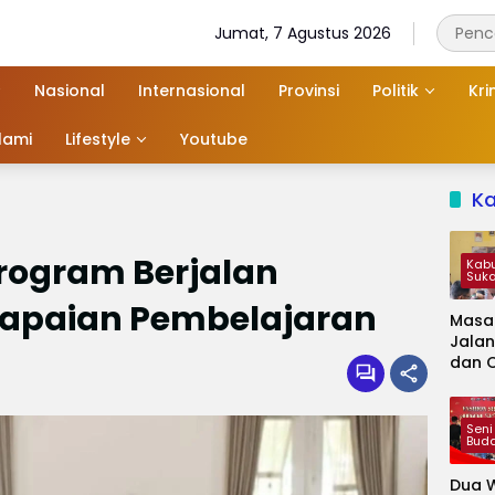
Jumat, 7 Agustus 2026
Nasional
Internasional
Provinsi
Politik
Kri
slami
Lifestyle
Youtube
K
Program Berjalan
Kab
Suk
Capaian Pembelajaran
Masa
Jalan
dan 
Kapa
Jadi 
Audie
Seni
Bud
Dua W