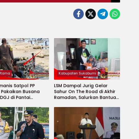
 Utama
Kabupaten Sukabumi
manis Satpol PP
LSM Dampal Jurig Gelar
, Pakaikan Busana
Sahur On The Road di Akhir
DGJ di Pantai
Ramadan, Salurkan Bantuan
ya
untuk Janda Jompo dan
Anak Yatim