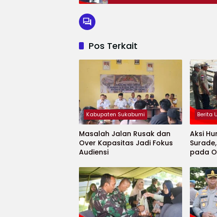
Pos Terkait
Kabupaten Sukabumi
Berita
Masalah Jalan Rusak dan
Aksi Hu
Over Kapasitas Jadi Fokus
Surade
Audiensi
pada O
Minaja