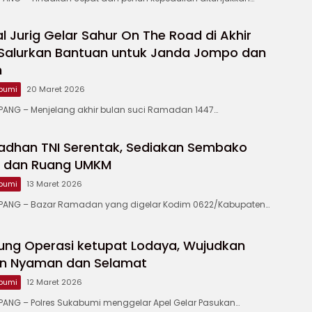
 Jurig Gelar Sahur On The Road di Akhir
Salurkan Bantuan untuk Janda Jompo dan
m
bumi
20 Maret 2026
NG – Menjelang akhir bulan suci Ramadan 1447…
adhan TNI Serentak, Sediakan Sembako
u dan Ruang UMKM
bumi
13 Maret 2026
ANG – Bazar Ramadan yang digelar Kodim 0622/Kabupaten…
ung Operasi ketupat Lodaya, Wujudkan
n Nyaman dan Selamat
bumi
12 Maret 2026
NG – Polres Sukabumi menggelar Apel Gelar Pasukan…