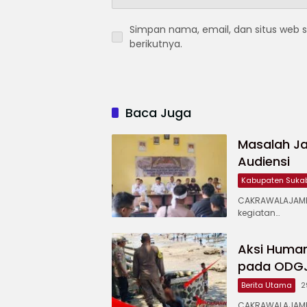
Simpan nama, email, dan situs web 
berikutnya.
Baca Juga
Masalah Ja
Audiensi
Kabupaten Suka
CAKRAWALAJAMP
kegiatan…
Aksi Human
pada ODGJ 
Berita Utama
2
CAKRAWALAJAMPA