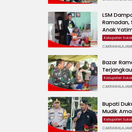
LSM Dampal
Ramadan, 
Anak Yati
Kabupaten Suka
CAKRAWALAJAMPA
Bazar Ram
Terjangka
Kabupaten Suka
CAKRAWALAJAMP
Bupati Duk
Mudik Ama
Kabupaten Suka
CAKRAWALAJAMPA