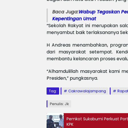
Baca Juga:
Wabup Tegaskan Pe
Kepentingan Umat
“Sekolah Rakyat ini merupakan sal
menyambut baik terlaksananya Seko
H Andreas menambahkan, program
dari masyarakat setempat. Kenda
membantu kelancaran proses evalu
“Alhamdulillah masyarakat kami me
Presiden,” pungkasnya.
Tag:
Cakrawalajampang
Rapat
Penulis: Jk
Pemkot Sukabumi Perkuat Porto
KPK