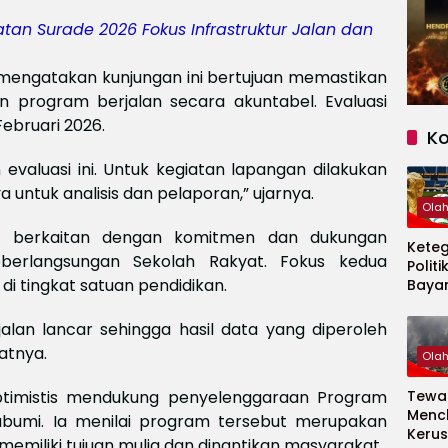
n Surade 2026 Fokus Infrastruktur Jalan dan
, mengatakan kunjungan ini bertujuan memastikan
 program berjalan secara akuntabel. Evaluasi
ebruari 2026.
K
evaluasi ini. Untuk kegiatan lapangan dilakukan
 untuk analisis dan pelaporan,” ujarnya.
Ola
ma berkaitan dengan komitmen dan dukungan
Kete
berlangsungan Sekolah Rakyat. Fokus kedua
Politi
i tingkat satuan pendidikan.
Baya
Persi
Piala
alan lancar sehingga hasil data yang diperoleh
2026
atnya.
Ola
ptimistis mendukung penyelenggaraan Program
Tewas
Menc
abumi. Ia menilai program tersebut merupakan
Kerus
 memiliki tujuan mulia dan dinantikan masyarakat.