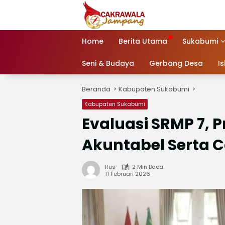
Langsung
ke
konten
Home
Berita Utama
Sukabumi
Seni & Budaya
Gerbang Desa
I
Beranda
Kabupaten Sukabumi
Kabupaten Sukabumi
Evaluasi SRMP 7, 
Akuntabel Serta 
Rus
2 Min Baca
11 Februari 2026