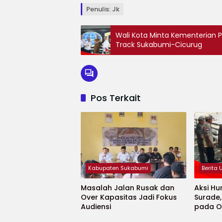
Penulis: Jk
‎Wali Kota Minta Kementeria
Track Sukabumi-Cicurug
Pos Terkait
Kabupaten Sukabumi
Berita
Masalah Jalan Rusak dan
Aksi Hu
Over Kapasitas Jadi Fokus
Surade
Audiensi
pada O
Minaja