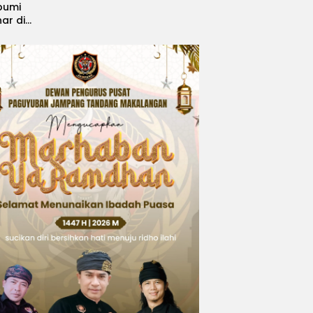
bumi
nar di
, Sabet
ngsi
 Idol
national