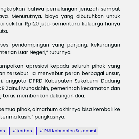
ngungkapkan bahwa pemulangan jenazah sempat
aya. Menurutnya, biaya yang dibutuhkan untuk
sekitar Rp120 juta, sementara keluarga hanya
ta.
proses pendampingan yang panjang, kekurangan
nterian Luar Negeri,” tuturnya.
mpaikan apresiasi kepada seluruh pihak yang
 tersebut. Ia menyebut peran berbagai unsur,
eri, anggota DPRD Kabupaten Sukabumi Dadang
KB Zainul Munasichin, pemerintah kecamatan dan
g terus memberikan dukungan doa.
 semua pihak, almarhum akhirnya bisa kembali ke
erima kasih,” pungkasnya.
zah
korban
PMI Kabupaten Sukabumi