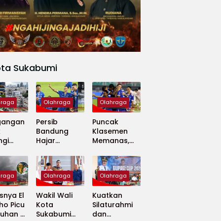
ota Sukabumi
hraga
Olahraga
Olahraga
gangan
Persib
Puncak
k
Bandung
Klasemen
ngi
Hajar
Memanas,
apan
Madura
Persib dan
 Dunia
United 5-0,
Persija Saling
Perkuat
Tekan
hraga
Olahraga
Olahraga
Puncak
Klasemen BRI
nya El
Wakil Wali
Kuatkan
Super
ho Picu
Kota
Silaturahmi
League
uhan di
Sukabumi
dan