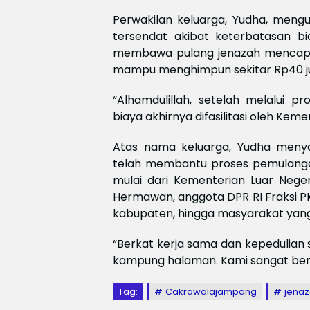
Perwakilan keluarga, Yudha, me
tersendat akibat keterbatasan bi
membawa pulang jenazah mencapai 
mampu menghimpun sekitar Rp40 ju
“Alhamdulillah, setelah melalui 
biaya akhirnya difasilitasi oleh Keme
Atas nama keluarga, Yudha menya
telah membantu proses pemulangan
mulai dari Kementerian Luar Neg
Hermawan, anggota DPR RI Fraksi P
kabupaten, hingga masyarakat yan
“Berkat kerja sama dan kepedulian
kampung halaman. Kami sangat bert
Tag:
Cakrawalajampang
jena