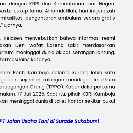
Meksi
nasi dengan KBRI dan Kementerian Luar Negeri.
Baya
u cukup lama. Alhamdulillah, hari ini jenazah
baya
fasilitasi pengantaran ambulans secara gratis
Keam
Piala
” ujarnya.
2026
Meng
a, Kelasen menyebutkan bahwa informasi resmi
akan Deni wafat karena sakit. “Berdasarkan
rhum meninggal dunia akibat serangan jantung.
formasi lain,” katanya.
Phnom Penh, Kamboja, selama kurang lebih satu
uarga dan sejumlah kalangan menduga almarhum
Perdagangan Orang (TPPO). Kabar duka pertama
alam, 17 Juli 2025. Saat itu, pihak KBRI Kamboja
 meninggal dunia di toilet kantor sekitar pukul
 TPT Jalan Usaha Tani di Surade Sukabumi