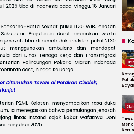
i 2025 tiba di Indonesia pada Minggu, 18 Januari
 Soekarno–Hatta sekitar pukul 11.30 WIB, jenazah
 Sukabumi. Perjalanan darat memakan waktu
 jenazah tiba di rumah duka sekitar pukul 21.30
K
ebut menggunakan ambulans dan mendapat
ulai dari Dinas Tenaga Kerja dan Transmigrasi
nterian Pelindungan Pekerja Migran Indonesia
Ola
merintah desa, hingga keluarga.
Kete
Politi
r Ditemukan Tewas di Perairan Cisolok,
Baya
lanjut
Persi
Piala
2026
erian P2MI, Kelasen, menyampaikan rasa duka
Ola
hum. Ia menegaskan bahwa pemulangan jenazah
njang lintas instansi sejak kabar wafatnya Deni
Tewas
 pertengahan 2025.
Menc
Kerus