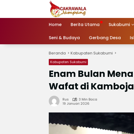
Langsung
ke
konten
Home
Berita Utama
Sukabumi
Seni & Budaya
Gerbang Desa
I
Beranda
Kabupaten Sukabumi
Kabupaten Sukabumi
Enam Bulan Menan
Wafat di Kamboja
Rus
3 Min Baca
19 Januari 2026