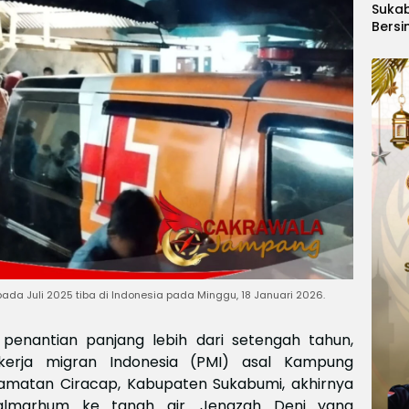
Suka
Bersi
Hanoi
Gelar
Berge
Ajang
Kids
Inter
2026
da Juli 2025 tiba di Indonesia pada Minggu, 18 Januari 2026.
 penantian panjang lebih dari setengah tahun,
ekerja migran Indonesia (PMI) asal Kampung
amatan Ciracap, Kabupaten Sukabumi, akhirnya
lmarhum ke tanah air. Jenazah Deni yang