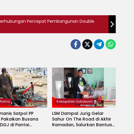
n Perhubungan Percepat Pembangunan Double
 Utama
Kabupaten Sukabumi
manis Satpol PP
LSM Dampal Jurig Gelar
, Pakaikan Busana
Sahur On The Road di Akhir
DGJ di Pantai
Ramadan, Salurkan Bantuan
ya
untuk Janda Jompo dan