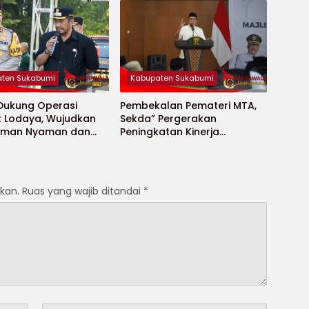
Anak Yatim
ten Sukabumi
Kabupaten Sukabumi
 Dukung Operasi
Pembekalan Pemateri MTA,
t Lodaya, Wujudkan
Sekda” Pergerakan
Aman Nyaman dan
Peningkatan Kinerja
t
Aparatur di Kab.Sukabumi”
kan.
Ruas yang wajib ditandai
*