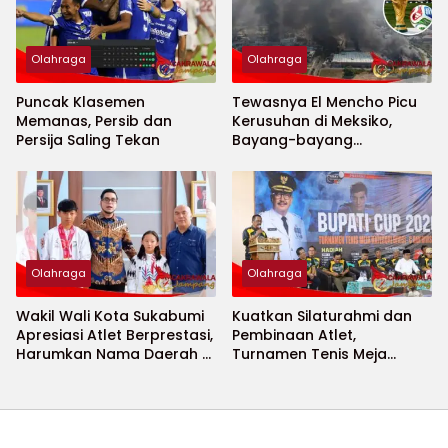
Olahraga
Olahraga
Puncak Klasemen
Tewasnya El Mencho Picu
Memanas, Persib dan
Kerusuhan di Meksiko,
Persija Saling Tekan
Bayang-bayang
Keamanan Piala Dunia
2026 Menguat
Olahraga
Olahraga
Wakil Wali Kota Sukabumi
Kuatkan Silaturahmi dan
Apresiasi Atlet Berprestasi,
Pembinaan Atlet,
Harumkan Nama Daerah di
Turnamen Tenis Meja
Ajang Internasional
Bupati Cup 2026