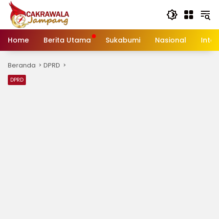
Langsung
ke
konten
Home
Berita Utama
Sukabumi
Nasional
Inte
Beranda
DPRD
DPRD