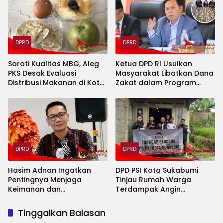
DPRD
DPRD
Soroti Kualitas MBG, Aleg
Ketua DPD RI Usulkan
PKS Desak Evaluasi
Masyarakat Libatkan Dana
Distribusi Makanan di Kota
Zakat dalam Program
Sukabumi
Makan Bergizi Gratis
DPRD
DPRD
Hasim Adnan Ingatkan
DPD PSI Kota Sukabumi
Pentingnya Menjaga
Tinjau Rumah Warga
Keimanan dan
Terdampak Angin
Kekhusyukan Selama
Kencang, Serahkan
Puasa
Bantuan Perbaikan Atap
Tinggalkan Balasan