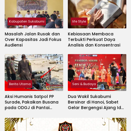
Kabupaten Sukabumi
life Style
Masalah Jalan Rusak dan
Kebiasaan Membaca
Over Kapasitas Jadi Fokus
Terbukti Perkuat Daya
Audiensi
Analisis dan Konsentrasi
Berita Utama
Seni & Budaya
Aksi Humanis Satpol PP
Dua Wakil Sukabumi
Surade, Pakaikan Busana
Bersinar di Hanoi, Sabet
pada ODGJ di Pantai
Gelar Bergengsi Ajang Idol
Minajaya
Kids International 2026