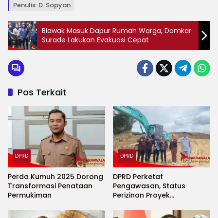
Penulis: D. Sopyan
Biawak Masuk Dapur Rumah Warga, Damkar
Surade Lakukan Evakuasi Cepat
Pos Terkait
DPRD
DPRD
Perda Kumuh 2025 Dorong
DPRD Perketat
Transformasi Penataan
Pengawasan, Status
Permukiman
Perizinan Proyek
Perumahan Limusnunggal
Ditelusuri