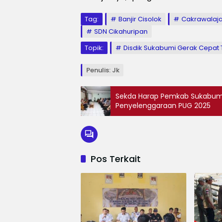
Tag:
Banjir Cisolok
Cakrawala
SDN Cikahuripan
Topik:
Disdik Sukabumi Gerak Cepat T
Penulis: Jk
Sekda Harap Pemkab Sukabumi
Penyelenggaraan PUG 2025
Pos Terkait