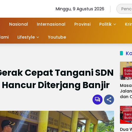
Minggu, 9 Agustus 2026
Nasional
Internasional
Provinsi
Politik
Kri
slami
Lifestyle
Youtube
K
Gerak Cepat Tangani SDN
Kab
Suk
Hancur Diterjang Banjir
Masa
Jalan
dan 
Kapa
Jadi 
Audie
Seni
Bud
Dua W