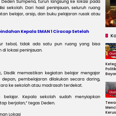
 Deden Sumpena, turun langsung ke lokasi pada
si sekolah. Dari hasil peninjauan, seluruh ruang
latan belajar, arsip, dan buku pelajaran rusak atau
epindahan Kepala SMAN 1 Ciracap Setelah
K
ur tebal, tidak ada satu pun ruang yang bisa
 di lokasi peninjauan.
Ola
Kete
Politi
ak, Disdik memastikan kegiatan belajar mengajar
Baya
Persi
e depan, pembelajaran dilakukan secara daring,
Piala
ara ke sekolah atau madrasah terdekat.
2026
Ola
i belajar. Kepala sekolah sudah menyiapkan
tap berjalan,” tegas Deden.
Tewas
Menc
Kerus
an Lokasi