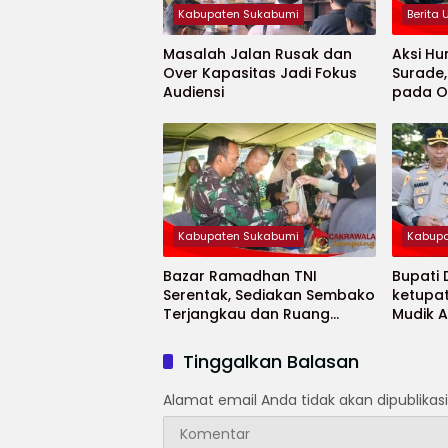
Kabupaten Sukabumi
Berita
Masalah Jalan Rusak dan
Aksi Hu
Over Kapasitas Jadi Fokus
Surade
Audiensi
pada O
Minaja
Kabupaten Sukabumi
Kabupa
Bazar Ramadhan TNI
Bupati
Serentak, Sediakan Sembako
ketupa
Terjangkau dan Ruang
Mudik 
UMKM
Selama
Tinggalkan Balasan
Alamat email Anda tidak akan dipublikasi