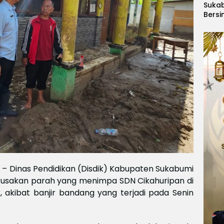
Suka
Bersi
Hanoi
Gelar
Berge
Ajang
Kids
Inter
2026
– Dinas Pendidikan (Disdik) Kabupaten Sukabumi
rusakan parah yang menimpa SDN Cikahuripan di
akibat banjir bandang yang terjadi pada Senin