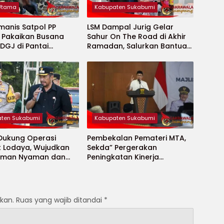
 Utama
Kabupaten Sukabumi
manis Satpol PP
LSM Dampal Jurig Gelar
, Pakaikan Busana
Sahur On The Road di Akhir
DGJ di Pantai
Ramadan, Salurkan Bantuan
ya
untuk Janda Jompo dan
Anak Yatim
ten Sukabumi
Kabupaten Sukabumi
 Dukung Operasi
Pembekalan Pemateri MTA,
t Lodaya, Wujudkan
Sekda” Pergerakan
Aman Nyaman dan
Peningkatan Kinerja
t
Aparatur di Kab.Sukabumi”
kan.
Ruas yang wajib ditandai
*