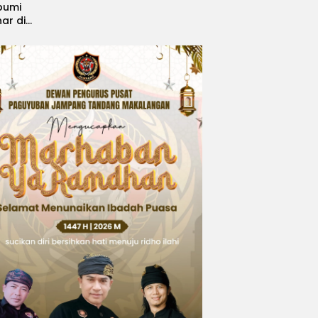
bumi
nar di
, Sabet
ngsi
 Idol
national