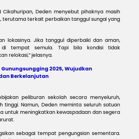
Meksi
Baya
 Cikahuripan, Deden menyebut pihaknya masih
baya
s, terutama terkait perbaikan tanggul sungai yang
Keam
Piala
2026
Meng
 lokasinya. Jika tanggul diperbaiki dan aman,
di tempat semula. Tapi bila kondisi tidak
 relokasi,” jelasnya.
 Gunungsungging 2025, Wujudkan
dan Berkelanjutan
bijakan peliburan sekolah secara menyeluruh,
h tinggi. Namun, Deden meminta seluruh satuan
ana untuk meningkatkan kewaspadaan dan segera
rurat.
fungsikan sebagai tempat pengungsian sementara.