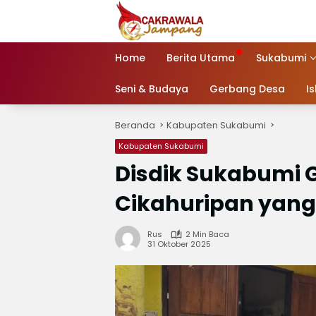
Langsung
ke
konten
Home
Berita Utama
Sukabumi
Seni & Budaya
Gerbang Desa
I
Beranda
Kabupaten Sukabumi
Kabupaten Sukabumi
Disdik Sukabumi 
Cikahuripan yang 
Rus
2 Min Baca
31 Oktober 2025