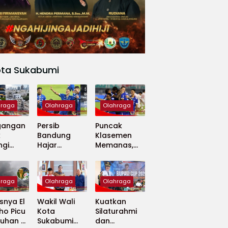
ota Sukabumi
hraga
Olahraga
Olahraga
gangan
Persib
Puncak
k
Bandung
Klasemen
ngi
Hajar
Memanas,
apan
Madura
Persib dan
 Dunia
United 5-0,
Persija Saling
Perkuat
Tekan
hraga
Olahraga
Olahraga
Puncak
Klasemen BRI
nya El
Wakil Wali
Kuatkan
Super
ho Picu
Kota
Silaturahmi
League
uhan di
Sukabumi
dan