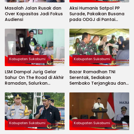
Masalah Jalan Rusak dan
Aksi Humanis Satpol PP
Over Kapasitas Jadi Fokus
Surade, Pakaikan Busana
Audiensi
pada ODGJ di Pantai
Minajaya
Kabupaten Sukabumi
Kabupaten Sukabumi
LSM Dampal Jurig Gelar
Bazar Ramadhan TNI
Sahur On The Road di Akhir
Serentak, Sediakan
Ramadan, Salurkan
Sembako Terjangkau dan
Bantuan untuk Janda
Ruang UMKM
Jompo dan Anak Yatim
Kabupaten Sukabumi
Kabupaten Sukabumi