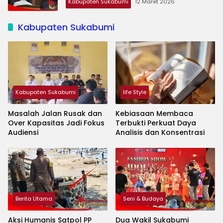
Kabupaten Sukabumi
12 Maret 2026
Kabupaten Sukabumi
Kabupaten Sukabumi
life Style
Masalah Jalan Rusak dan
Kebiasaan Membaca
Over Kapasitas Jadi Fokus
Terbukti Perkuat Daya
Audiensi
Analisis dan Konsentrasi
Berita Utama
Seni & Budaya
Aksi Humanis Satpol PP
Dua Wakil Sukabumi