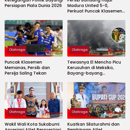
Ketegangan Politik Bayangi
Persib Bandung Hajar
Persiapan Piala Dunia 2026
Madura United 5-0,
Perkuat Puncak Klasemen
BRI Super League
Olahraga
Olahraga
Puncak Klasemen
Tewasnya El Mencho Picu
Memanas, Persib dan
Kerusuhan di Meksiko,
Persija Saling Tekan
Bayang-bayang
Keamanan Piala Dunia
2026 Menguat
Olahraga
Olahraga
Wakil Wali Kota Sukabumi
Kuatkan Silaturahmi dan
Apresiasi Atlet Berprestasi,
Pembinaan Atlet,