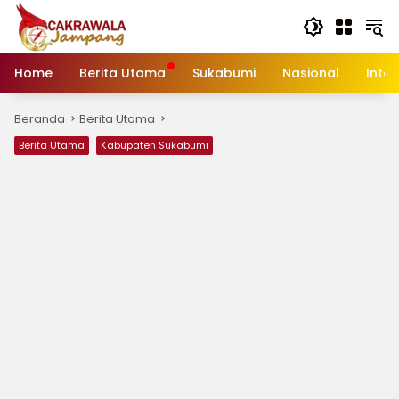
Langsung
ke
konten
Home
Berita Utama
Sukabumi
Nasional
Inte
Beranda
Berita Utama
Berita Utama
Kabupaten Sukabumi