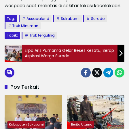
waspada saat melintas di sekitar lokasi kecelakaan.
Tag:
Assabaland
Sukabumi
Surade
Truk Minuman
Topik:
Truk terguling
Erpa Aris Purnama Gelar Reses Kesatu, Serap
Aspirasi Warga Surade‎
Pos Terkait
Kabupaten Sukabumi
Berita Utama