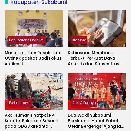
Kabupaten Sukabumi
Kabupaten Sukabumi
life Style
Masalah Jalan Rusak dan
Kebiasaan Membaca
Over Kapasitas Jadi Fokus
Terbukti Perkuat Daya
Audiensi
Analisis dan Konsentrasi
Berita Utama
Seni & Budaya
Aksi Humanis Satpol PP
Dua Wakil Sukabumi
Surade, Pakaikan Busana
Bersinar di Hanoi, Sabet
pada ODGJ di Pantai
Gelar Bergengsi Ajang Idol