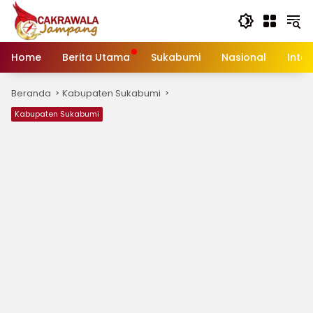
Langsung
ke
konten
Home
Berita Utama
Sukabumi
Nasional
Inte
Beranda
Kabupaten Sukabumi
Kabupaten Sukabumi