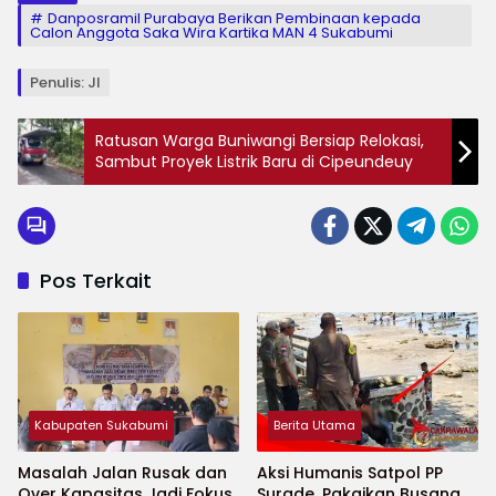
Danposramil Purabaya Berikan Pembinaan kepada
Calon Anggota Saka Wira Kartika MAN 4 Sukabumi
Penulis: Jl
Ratusan Warga Buniwangi Bersiap Relokasi,
Sambut Proyek Listrik Baru di Cipeundeuy
Pos Terkait
Kabupaten Sukabumi
Berita Utama
Masalah Jalan Rusak dan
Aksi Humanis Satpol PP
Over Kapasitas Jadi Fokus
Surade, Pakaikan Busana