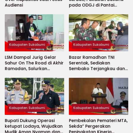
Audiensi
pada ODGJ di Pantai
Minajaya
Kabupaten Sukabumi
Kabupaten Sukabumi
LSM Dampal Jurig Gelar
Bazar Ramadhan TNI
Sahur On The Road di Akhir
Serentak, Sediakan
Ramadan, Salurkan
Sembako Terjangkau dan
Bantuan untuk Janda
Ruang UMKM
Jompo dan Anak Yatim
Kabupaten Sukabumi
Kabupaten Sukabumi
Bupati Dukung Operasi
Pembekalan Pemateri MTA,
ketupat Lodaya, Wujudkan
Sekda” Pergerakan
Mudik Aman Nyaman dan
Peningkatan Kinerja