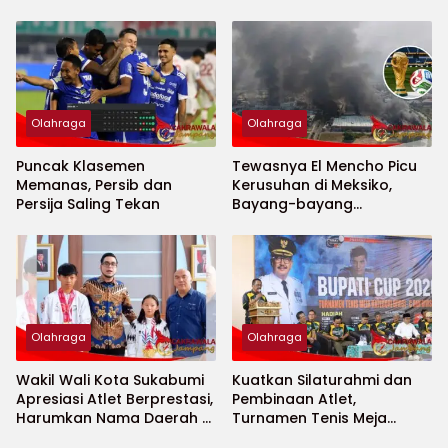
BRI Super League
Olahraga
Olahraga
Puncak Klasemen
Tewasnya El Mencho Picu
Memanas, Persib dan
Kerusuhan di Meksiko,
Persija Saling Tekan
Bayang-bayang
Keamanan Piala Dunia
2026 Menguat
Olahraga
Olahraga
Wakil Wali Kota Sukabumi
Kuatkan Silaturahmi dan
Apresiasi Atlet Berprestasi,
Pembinaan Atlet,
Harumkan Nama Daerah di
Turnamen Tenis Meja
Ajang Internasional
Bupati Cup 2026