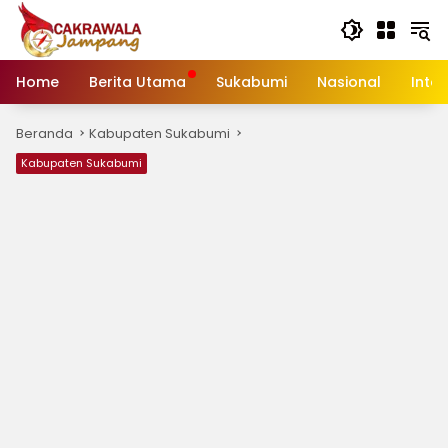
Langsung
ke
konten
Home
Berita Utama
Sukabumi
Nasional
Inte
Beranda
Kabupaten Sukabumi
Kabupaten Sukabumi