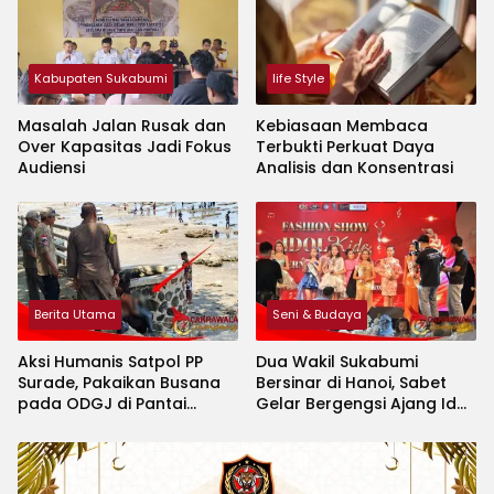
Kabupaten Sukabumi
life Style
Masalah Jalan Rusak dan
Kebiasaan Membaca
Over Kapasitas Jadi Fokus
Terbukti Perkuat Daya
Audiensi
Analisis dan Konsentrasi
Berita Utama
Seni & Budaya
Aksi Humanis Satpol PP
Dua Wakil Sukabumi
Surade, Pakaikan Busana
Bersinar di Hanoi, Sabet
pada ODGJ di Pantai
Gelar Bergengsi Ajang Idol
Minajaya
Kids International 2026