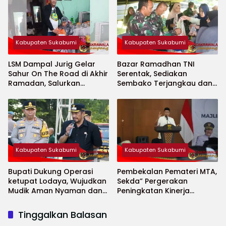
Kabupaten Sukabumi
Kabupaten Sukabumi
LSM Dampal Jurig Gelar
Bazar Ramadhan TNI
Sahur On The Road di Akhir
Serentak, Sediakan
Ramadan, Salurkan
Sembako Terjangkau dan
Bantuan untuk Janda
Ruang UMKM
Jompo dan Anak Yatim
Kabupaten Sukabumi
Kabupaten Sukabumi
Bupati Dukung Operasi
Pembekalan Pemateri MTA,
ketupat Lodaya, Wujudkan
Sekda” Pergerakan
Mudik Aman Nyaman dan
Peningkatan Kinerja
Selamat
Aparatur di Kab.Sukabumi”
Tinggalkan Balasan