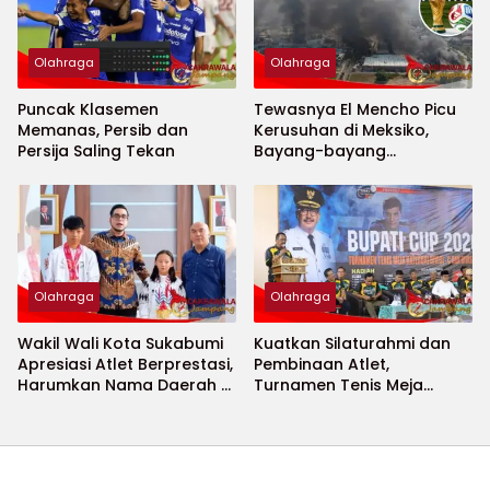
Olahraga
Olahraga
Puncak Klasemen
Tewasnya El Mencho Picu
Memanas, Persib dan
Kerusuhan di Meksiko,
Persija Saling Tekan
Bayang-bayang
Keamanan Piala Dunia
2026 Menguat
Olahraga
Olahraga
Wakil Wali Kota Sukabumi
Kuatkan Silaturahmi dan
Apresiasi Atlet Berprestasi,
Pembinaan Atlet,
Harumkan Nama Daerah di
Turnamen Tenis Meja
Ajang Internasional
Bupati Cup 2026