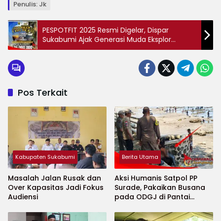
Penulis: Jk
PESPOTFIT 2025 Resmi Digelar, Dispar
Sukabumi Ajak Generasi Muda Eksplor
Pesona Wisata Lewat Foto dan Video
Pos Terkait
Kabupaten Sukabumi
Berita Utama
Masalah Jalan Rusak dan
Aksi Humanis Satpol PP
Over Kapasitas Jadi Fokus
Surade, Pakaikan Busana
Audiensi
pada ODGJ di Pantai
Minajaya