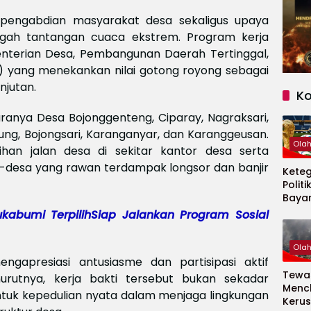
a pengabdian masyarakat desa sekaligus upaya
ah tantangan cuaca ekstrem. Program kerja
nterian Desa, Pembangunan Daerah Tertinggal,
 yang menekankan nilai gotong royong sebagai
njutan.
K
aranya Desa Bojonggenteng, Ciparay, Nagraksari,
jung, Bojongsari, Karanganyar, dan Karanggeusan.
Ola
ihan jalan desa di sekitar kantor desa serta
-desa yang rawan terdampak longsor dan banjir
Kete
Politi
Baya
Persi
kabumi Terpilih‎Siap Jalankan Program Sosial
Piala
2026
Ola
gapresiasi antusiasme dan partisipasi aktif
Tewas
urutnya, kerja bakti tersebut bukan sekadar
Menc
ntuk kepedulian nyata dalam menjaga lingkungan
Kerus