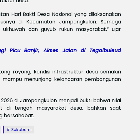
uktur desa.
Meksi
Baya
baya
atan Hari Bakti Desa Nasional yang dilaksanakan
Keam
ususnya di Kecamatan Jampangkulon. Semoga
Piala
t ukhuwah dan guyub rukun masyarakat,” ujar
2026
Meng
gi Picu Banjir, Akses Jalan di Tegalbuleud
ong royong, kondisi infrastruktur desa semakin
an mampu menunjang kelancaran pembangunan
l 2026 di Jampangkulon menjadi bukti bahwa nilai
t di tengah masyarakat desa, bahkan saat
g bersahabat.
Sukabumi