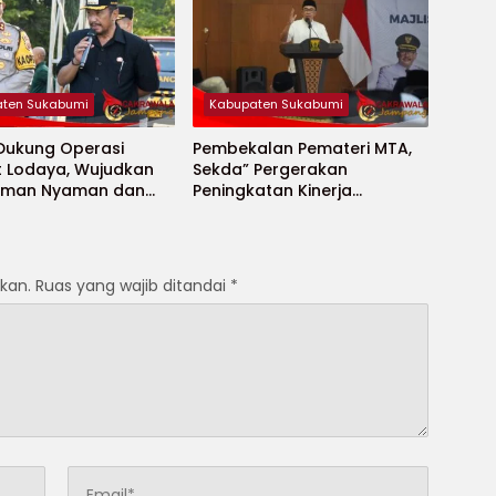
ten Sukabumi
Kabupaten Sukabumi
 Dukung Operasi
Pembekalan Pemateri MTA,
t Lodaya, Wujudkan
Sekda” Pergerakan
Aman Nyaman dan
Peningkatan Kinerja
t
Aparatur di Kab.Sukabumi”
kan.
Ruas yang wajib ditandai
*