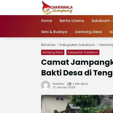
Langsung
ke
konten
Home
Berita Utama
Sukabumi
Seni & Budaya
Gerbang Desa
I
Beranda
Kabupaten Sukabumi
Gerban
Gerbang Desa
Kabupaten Sukabumi
Camat Jampangkul
Bakti Desa di Te
Redaksi
2 Min Baca
12 Januari 2026