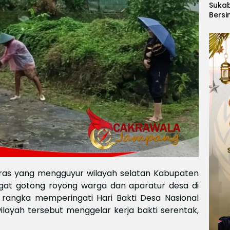
Suka
Bersi
Hanoi
Gelar
Berge
Ajang
Kids
Inter
2026
ras yang mengguyur wilayah selatan Kabupaten
at gotong royong warga dan aparatur desa di
angka memperingati Hari Bakti Desa Nasional
ilayah tersebut menggelar kerja bakti serentak,