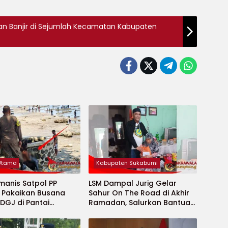
an Banjir di Sejumlah Kecamatan Kabupaten
 Utama
Kabupaten Sukabumi
manis Satpol PP
LSM Dampal Jurig Gelar
, Pakaikan Busana
Sahur On The Road di Akhir
DGJ di Pantai
Ramadan, Salurkan Bantuan
ya
untuk Janda Jompo dan
Anak Yatim