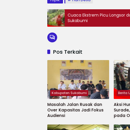
Cuaca Ekstrem Picu Longsor d
Sukabumi
Pos Terkait
Kabupaten Sukabumi
Berita
Masalah Jalan Rusak dan
Aksi Hu
Over Kapasitas Jadi Fokus
Surade
Audiensi
pada O
Minaja