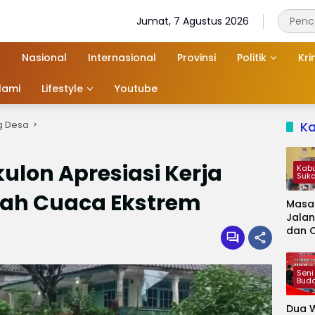
Jumat, 7 Agustus 2026
Nasional
Internasional
Provinsi
Politik
Kri
slami
Lifestyle
Youtube
g Desa
K
on Apresiasi Kerja
Kab
Suk
ngah Cuaca Ekstrem
Masa
Jalan
dan 
Kapa
Jadi 
Audie
Seni
Bud
Dua W