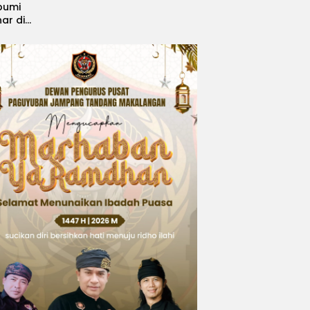
bumi
nar di
, Sabet
ngsi
 Idol
national