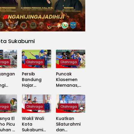
ota Sukabumi
hraga
Olahraga
Olahraga
gangan
Persib
Puncak
k
Bandung
Klasemen
ngi
Hajar
Memanas,
apan
Madura
Persib dan
 Dunia
United 5-0,
Persija Saling
Perkuat
Tekan
hraga
Olahraga
Olahraga
Puncak
Klasemen BRI
nya El
Wakil Wali
Kuatkan
Super
ho Picu
Kota
Silaturahmi
League
uhan di
Sukabumi
dan