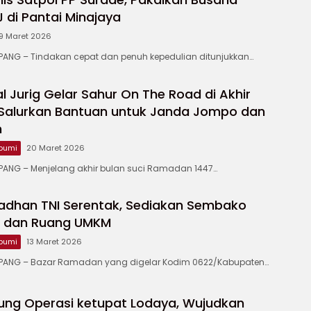
di Pantai Minajaya
9 Maret 2026
NG – Tindakan cepat dan penuh kepedulian ditunjukkan…
 Jurig Gelar Sahur On The Road di Akhir
Salurkan Bantuan untuk Janda Jompo dan
m
bumi
20 Maret 2026
NG – Menjelang akhir bulan suci Ramadan 1447…
adhan TNI Serentak, Sediakan Sembako
u dan Ruang UMKM
bumi
13 Maret 2026
ANG – Bazar Ramadan yang digelar Kodim 0622/Kabupaten…
ung Operasi ketupat Lodaya, Wujudkan