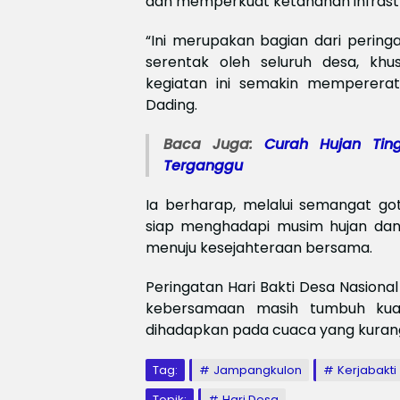
dan memperkuat ketahanan infrastr
“Ini merupakan bagian dari pering
serentak oleh seluruh desa, kh
kegiatan ini semakin memperera
Dading.
Baca Juga:
Curah Hujan Ting
Terganggu
Ia berharap, melalui semangat got
siap menghadapi musim hujan d
menuju kesejahteraan bersama.
Peringatan Hari Bakti Desa Nasiona
kebersamaan masih tumbuh kua
dihadapkan pada cuaca yang kuran
Tag:
Jampangkulon
Kerjabakti
Topik:
Hari Desa