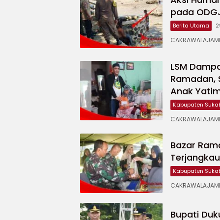
pada ODGJ 
Berita Utama
2
CAKRAWALAJAMPA
LSM Dampal
Ramadan, 
Anak Yati
Kabupaten Suka
CAKRAWALAJAMPA
Bazar Ram
Terjangka
Kabupaten Suka
CAKRAWALAJAMP
Bupati Duk