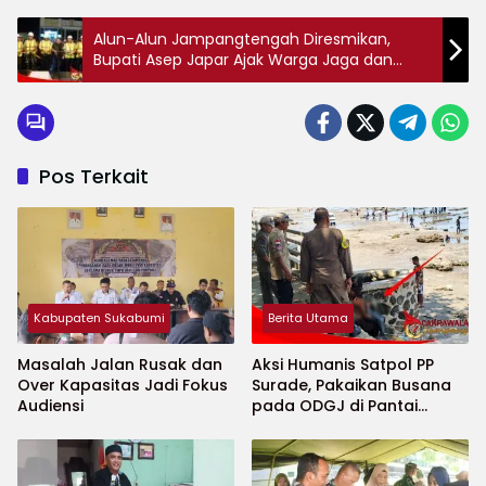
Alun-Alun Jampangtengah Diresmikan,
Bupati Asep Japar Ajak Warga Jaga dan
Manfaatkan Fasilitas
Pos Terkait
Kabupaten Sukabumi
Berita Utama
Masalah Jalan Rusak dan
Aksi Humanis Satpol PP
Over Kapasitas Jadi Fokus
Surade, Pakaikan Busana
Audiensi
pada ODGJ di Pantai
Minajaya