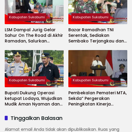
Kabupaten Sukabumi
Kabupaten Sukabumi
LSM Dampal Jurig Gelar
Bazar Ramadhan TNI
Sahur On The Road di Akhir
Serentak, Sediakan
Ramadan, Salurkan
Sembako Terjangkau dan
Bantuan untuk Janda
Ruang UMKM
Jompo dan Anak Yatim
Kabupaten Sukabumi
Kabupaten Sukabumi
Bupati Dukung Operasi
Pembekalan Pemateri MTA,
ketupat Lodaya, Wujudkan
Sekda” Pergerakan
Mudik Aman Nyaman dan
Peningkatan Kinerja
Selamat
Aparatur di Kab.Sukabumi”
Tinggalkan Balasan
Alamat email Anda tidak akan dipublikasikan.
Ruas yang