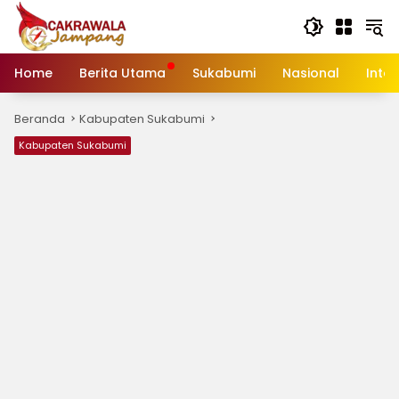
Langsung
ke
konten
Home
Berita Utama
Sukabumi
Nasional
Inte
Beranda
Kabupaten Sukabumi
Kabupaten Sukabumi