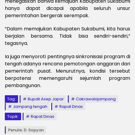
menegaskan bahwa kemajuan Kabupaten Sukabumi
hanya dapat dicapai apabila seluruh unsur
pemerintahan bergerak serempak.
“Dalam memajukan Kabupaten Sukabumi, kita harus
berjalan bersama. Tidak bisa sendiri-sendiri,”
tegasnya.
Ia juga menyoroti pentingnya sinkronisasi program di
tengah adanya rencana pemotongan anggaran dari
pemerintah pusat. Menurutnya, kondisi tersebut
berpotensi memengaruhi sejumlah program
pembangunan.
Tag:
Bupati Asep Japar
Cakrawalajampang
Jampang tengah
Rapat Dinas
Topik:
Rapat Dinas
Penulis: D. Sopyan