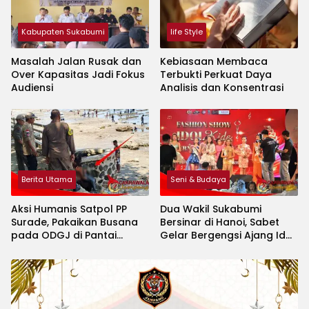
Kabupaten Sukabumi
life Style
Masalah Jalan Rusak dan
Kebiasaan Membaca
Over Kapasitas Jadi Fokus
Terbukti Perkuat Daya
Audiensi
Analisis dan Konsentrasi
Berita Utama
Seni & Budaya
Aksi Humanis Satpol PP
Dua Wakil Sukabumi
Surade, Pakaikan Busana
Bersinar di Hanoi, Sabet
pada ODGJ di Pantai
Gelar Bergengsi Ajang Idol
Minajaya
Kids International 2026