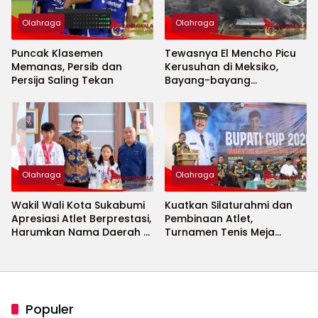
Olahraga
Olahraga
Puncak Klasemen
Tewasnya El Mencho Picu
Memanas, Persib dan
Kerusuhan di Meksiko,
Persija Saling Tekan
Bayang-bayang
Keamanan Piala Dunia
2026 Menguat
Olahraga
Olahraga
Wakil Wali Kota Sukabumi
Kuatkan Silaturahmi dan
Apresiasi Atlet Berprestasi,
Pembinaan Atlet,
Harumkan Nama Daerah di
Turnamen Tenis Meja
Ajang Internasional
Bupati Cup 2026
Populer