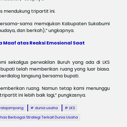
Meksi
Baya
 mendukung tripartit ini.
baya
Keam
Piala
a bersama-sama memajukan Kabupaten Sukabumi
2026
budaya, dan berkah),” ungkapnya.
Meng
a Maaf atas Reaksi Emosional Saat
i sekaligus perwakilan Buruh yang ada di LKS
, bupati telah memberikan ruang yang luar biasa.
 berdialog langsung bersama bupati.
i memberikan ruang. Namun tetap kami menunggu
rtit ini lebih baik lagi,” pungkasnya.
walajampang
dunia usaha
LKS
ahas Berbagai Strategi Terkait Dunia Usaha