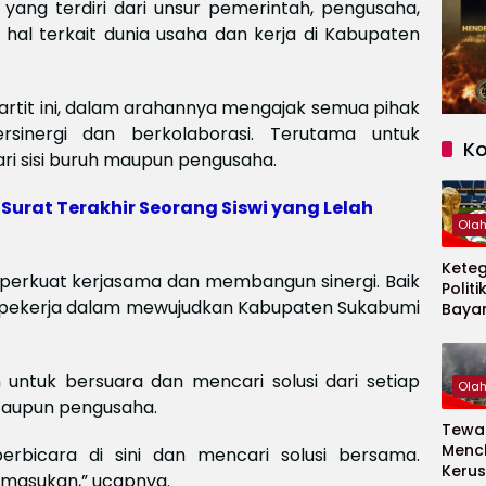
yang terdiri dari unsur pemerintah, pengusaha,
hal terkait dunia usaha dan kerja di Kabupaten
partit ini, dalam arahannya mengajak semua pihak
sinergi dan berkolaborasi. Terutama untuk
K
ri sisi buruh maupun pengusaha.
 Surat Terakhir Seorang Siswi yang Lelah
Ola
Kete
erkuat kerjasama dan membangun sinergi. Baik
Politi
 pekerja dalam mewujudkan Kabupaten Sukabumi
Baya
Persi
Piala
2026
ah untuk bersuara dan mencari solusi dari setiap
Ola
ataupun pengusaha.
Tewas
Menc
erbicara di sini dan mencari solusi bersama.
Kerus
k masukan,” ucapnya.