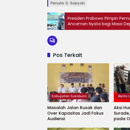
Penulis: D. Sopyan
Presiden Prabowo Pimpin Pemus
Ancaman Nyata bagi Masa De
Pos Terkait
Kabupaten Sukabumi
Berita
Masalah Jalan Rusak dan
Aksi Hu
Over Kapasitas Jadi Fokus
Surade
Audiensi
pada O
Minaja