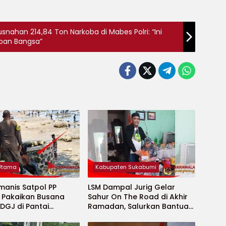
nahan 214,84 Ton Narkoba di Mabes Polri: “Ini
pan Bangsa”
 Utama
Kabupaten Sukabumi
manis Satpol PP
LSM Dampal Jurig Gelar
, Pakaikan Busana
Sahur On The Road di Akhir
DGJ di Pantai
Ramadan, Salurkan Bantuan
ya
untuk Janda Jompo dan
Anak Yatim