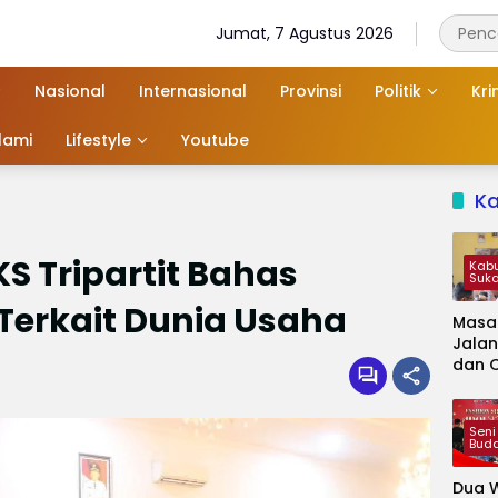
Jumat, 7 Agustus 2026
Nasional
Internasional
Provinsi
Politik
Kri
slami
Lifestyle
Youtube
K
S Tripartit Bahas
Kab
Suk
 Terkait Dunia Usaha
Masa
Jalan
dan 
Kapa
Jadi 
Audie
Seni
Bud
Dua W