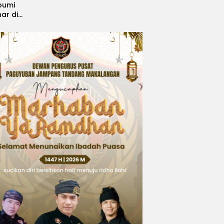
bumi
nar di
, Sabet
ngsi
 Idol
national