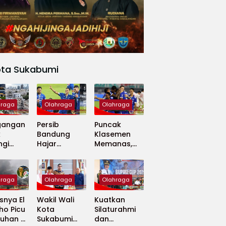
ota Sukabumi
hraga
Olahraga
Olahraga
gangan
Persib
Puncak
k
Bandung
Klasemen
ngi
Hajar
Memanas,
apan
Madura
Persib dan
 Dunia
United 5-0,
Persija Saling
Perkuat
Tekan
hraga
Olahraga
Olahraga
Puncak
Klasemen BRI
nya El
Wakil Wali
Kuatkan
Super
ho Picu
Kota
Silaturahmi
League
uhan di
Sukabumi
dan