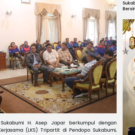
Suka
Bersi
Hanoi
Gelar
Berge
Ajang
Kids
Inter
2026
 Sukabumi H. Asep Japar berkumpul dengan
rjasama (LKS) Tripartit di Pendopo Sukabumi,