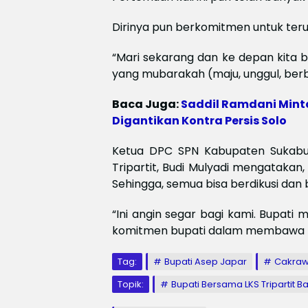
Dirinya pun berkomitmen untuk terus
“Mari sekarang dan ke depan kit
yang mubarakah (maju, unggul, ber
Baca Juga:
Saddil Ramdani Mint
Digantikan Kontra Persis Solo
Ketua DPC SPN Kabupaten Sukabum
Tripartit, Budi Mulyadi mengatakan
Sehingga, semua bisa berdikusi dan
“Ini angin segar bagi kami. Bupat
komitmen bupati dalam membawa tripa
Tag:
Bupati Asep Japar
Cakra
Topik:
Bupati Bersama LKS Tripartit B