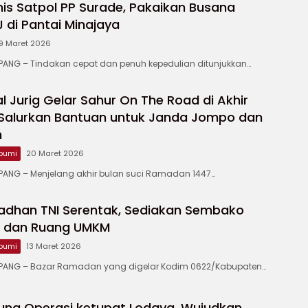
is Satpol PP Surade, Pakaikan Busana
di Pantai Minajaya
9 Maret 2026
NG – Tindakan cepat dan penuh kepedulian ditunjukkan…
 Jurig Gelar Sahur On The Road di Akhir
Salurkan Bantuan untuk Janda Jompo dan
m
bumi
20 Maret 2026
NG – Menjelang akhir bulan suci Ramadan 1447…
adhan TNI Serentak, Sediakan Sembako
u dan Ruang UMKM
bumi
13 Maret 2026
ANG – Bazar Ramadan yang digelar Kodim 0622/Kabupaten…
ung Operasi ketupat Lodaya, Wujudkan