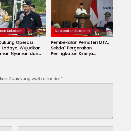
ten Sukabumi
Kabupaten Sukabumi
 Dukung Operasi
Pembekalan Pemateri MTA,
t Lodaya, Wujudkan
Sekda” Pergerakan
Aman Nyaman dan
Peningkatan Kinerja
t
Aparatur di Kab.Sukabumi”
kan.
Ruas yang wajib ditandai
*