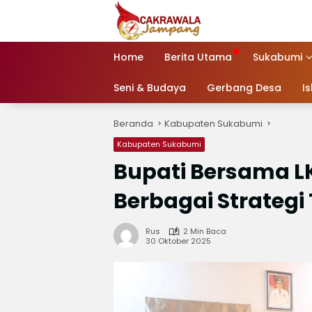
Langsung
ke
konten
Home
Berita Utama
Sukabumi
Seni & Budaya
Gerbang Desa
I
Beranda
Kabupaten Sukabumi
Kabupaten Sukabumi
Bupati Bersama LK
Berbagai Strategi
Rus
2 Min Baca
30 Oktober 2025