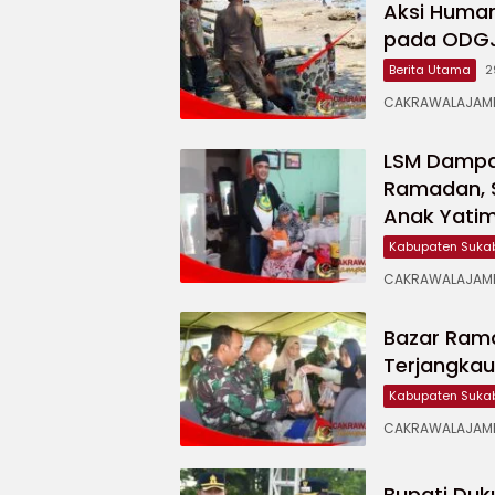
Aksi Human
pada ODGJ 
Berita Utama
2
CAKRAWALAJAMPA
LSM Dampal
Ramadan, 
Anak Yati
Kabupaten Suka
CAKRAWALAJAMPA
Bazar Ram
Terjangka
Kabupaten Suka
CAKRAWALAJAMP
Bupati Duk