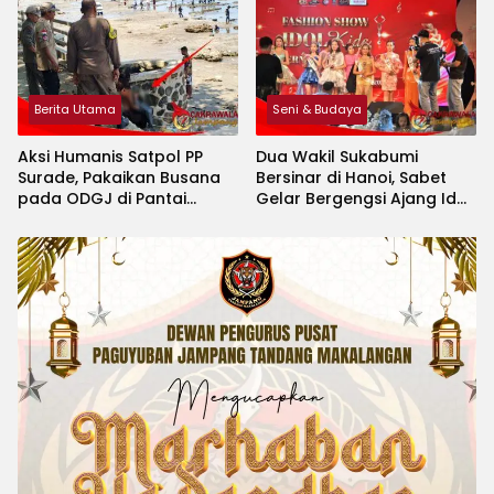
Berita Utama
Seni & Budaya
Aksi Humanis Satpol PP
Dua Wakil Sukabumi
Surade, Pakaikan Busana
Bersinar di Hanoi, Sabet
pada ODGJ di Pantai
Gelar Bergengsi Ajang Idol
Minajaya
Kids International 2026