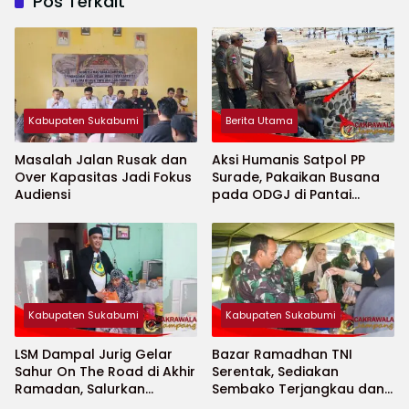
Pos Terkait
Kabupaten Sukabumi
Berita Utama
Masalah Jalan Rusak dan
Aksi Humanis Satpol PP
Over Kapasitas Jadi Fokus
Surade, Pakaikan Busana
Audiensi
pada ODGJ di Pantai
Minajaya
Kabupaten Sukabumi
Kabupaten Sukabumi
LSM Dampal Jurig Gelar
Bazar Ramadhan TNI
Sahur On The Road di Akhir
Serentak, Sediakan
Ramadan, Salurkan
Sembako Terjangkau dan
Bantuan untuk Janda
Ruang UMKM