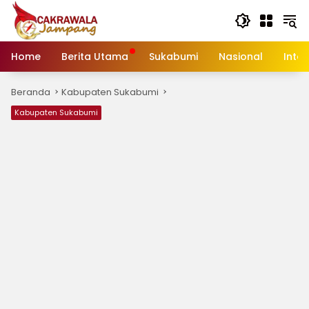
Langsung
ke
konten
Home
Berita Utama
Sukabumi
Nasional
Inte
Beranda
Kabupaten Sukabumi
Kabupaten Sukabumi