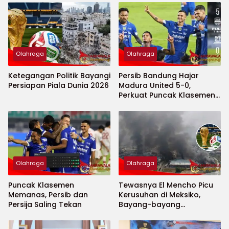
Olahraga
Olahraga
Ketegangan Politik Bayangi
Persib Bandung Hajar
Persiapan Piala Dunia 2026
Madura United 5-0,
Perkuat Puncak Klasemen
BRI Super League
Olahraga
Olahraga
Puncak Klasemen
Tewasnya El Mencho Picu
Memanas, Persib dan
Kerusuhan di Meksiko,
Persija Saling Tekan
Bayang-bayang
Keamanan Piala Dunia
2026 Menguat