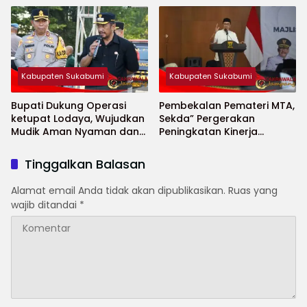
Jompo dan Anak Yatim
Kabupaten Sukabumi
Kabupaten Sukabumi
Bupati Dukung Operasi
Pembekalan Pemateri MTA,
ketupat Lodaya, Wujudkan
Sekda” Pergerakan
Mudik Aman Nyaman dan
Peningkatan Kinerja
Selamat
Aparatur di Kab.Sukabumi”
Tinggalkan Balasan
Alamat email Anda tidak akan dipublikasikan.
Ruas yang
wajib ditandai
*