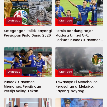
Olahraga
Olahraga
Ketegangan Politik Bayangi
Persib Bandung Hajar
Persiapan Piala Dunia 2026
Madura United 5-0,
Perkuat Puncak Klasemen
BRI Super League
Olahraga
Olahraga
Puncak Klasemen
Tewasnya El Mencho Picu
Memanas, Persib dan
Kerusuhan di Meksiko,
Persija Saling Tekan
Bayang-bayang
Keamanan Piala Dunia
2026 Menguat