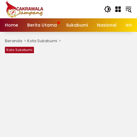
Langsung
ke
konten
Home
Berita Utama
Sukabumi
Nasional
Inte
Beranda
Kota Sukabumi
Kota Sukabumi