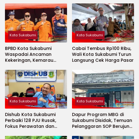
Kota Sukabumi
Kota Sukabumi
BPBD Kota Sukabumi
Cabai Tembus Rp100 Ribu,
Waspadai Ancaman
Wali Kota Sukabumi Turun
Kekeringan, Kemarau
Langsung Cek Harga Pasar
Diprediksi Datang Lebih
Cepat
Kota Sukabumi
Kota Sukabumi
Dishub Kota Sukabumi
Dapur Program MBG di
Perbaiki 128 PJU Rusak,
Sukabumi Disidak, Temuan
Fokus Perawatan dan
Pelanggaran SOP Berujung
Penambahan Titik Baru
Teguran Keras