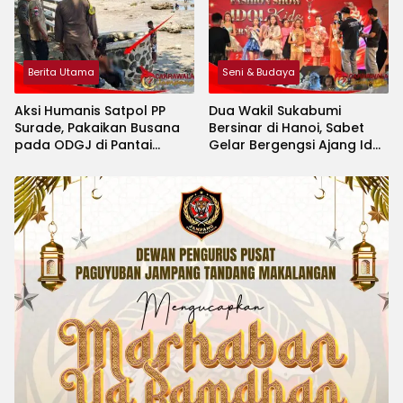
Berita Utama
Seni & Budaya
Aksi Humanis Satpol PP
Dua Wakil Sukabumi
Surade, Pakaikan Busana
Bersinar di Hanoi, Sabet
pada ODGJ di Pantai
Gelar Bergengsi Ajang Idol
Minajaya
Kids International 2026