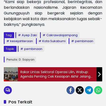
“Kami siap bekerja profesional, berintegritas, dan
berlandaskan nasionalisme. Jajaran Kecamatan
Gunungpuyuh siap bergerak sejalan dengan
kebijakan wali kota dan melaksanakan tugas sebaik-
baiknya,” pungkasnya.
Tag:
Ayep Zaki
Cakrawalajampang
kesejahteraan
Kota Sukabumi
pembinaan
Topik:
pembinaan
Penulis: D. Sopyan
Rakor Lintas Sektoral Operasi Lilin, Wabup:
Agenda Penting Cek Kesiapan Akhir Jelang
Nataru
Pos Terkait