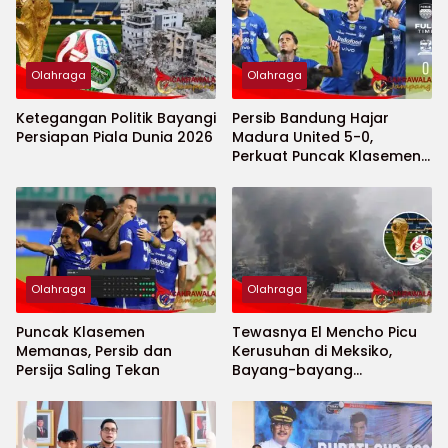
Olahraga
Olahraga
Ketegangan Politik Bayangi
Persib Bandung Hajar
Persiapan Piala Dunia 2026
Madura United 5-0,
Perkuat Puncak Klasemen
BRI Super League
Olahraga
Olahraga
Puncak Klasemen
Tewasnya El Mencho Picu
Memanas, Persib dan
Kerusuhan di Meksiko,
Persija Saling Tekan
Bayang-bayang
Keamanan Piala Dunia
2026 Menguat