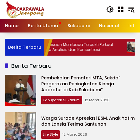
Langsung
ke
konten
Home
Berita Utama
Sukabumi
Nasional
Inte
Kebiasaan Membaca Terbukti Perkuat
Aksi Humanis
Berita Terbaru
Daya Analisis dan Konsentrasi
Busana pada
Berita Terbaru
Pembekalan Pemateri MTA, Sekda”
Pergerakan Peningkatan Kinerja
Aparatur di Kab.Sukabumi”
Kabupaten Sukabumi
12 Maret 2026
Warga Surade Apresiasi BSM, Anak Yatim
dan Lansia Terima Santunan
Life Style
12 Maret 2026