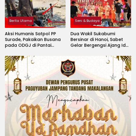
Berita Utama
Seni & Budaya
Aksi Humanis Satpol PP
Dua Wakil Sukabumi
Surade, Pakaikan Busana
Bersinar di Hanoi, Sabet
pada ODGJ di Pantai
Gelar Bergengsi Ajang Idol
Minajaya
Kids International 2026