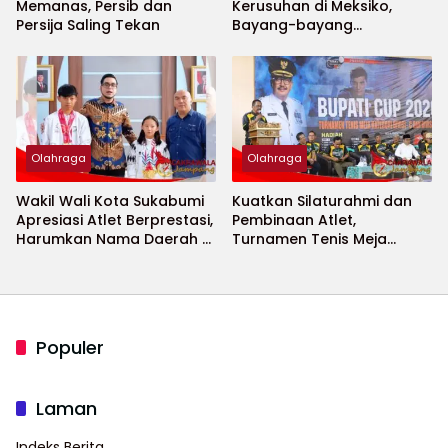
Memanas, Persib dan
Kerusuhan di Meksiko,
Persija Saling Tekan
Bayang-bayang
Keamanan Piala Dunia
2026 Menguat
Olahraga
Olahraga
Wakil Wali Kota Sukabumi
Kuatkan Silaturahmi dan
Apresiasi Atlet Berprestasi,
Pembinaan Atlet,
Harumkan Nama Daerah di
Turnamen Tenis Meja
Ajang Internasional
Bupati Cup 2026
Populer
Laman
Indeks Berita