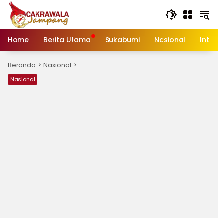
Langsung
ke
konten
Home
Berita Utama
Sukabumi
Nasional
Inte
Beranda
Nasional
Nasional