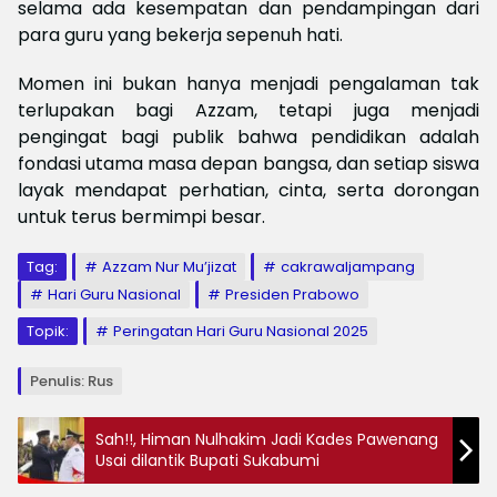
selama ada kesempatan dan pendampingan dari
para guru yang bekerja sepenuh hati.
Momen ini bukan hanya menjadi pengalaman tak
terlupakan bagi Azzam, tetapi juga menjadi
pengingat bagi publik bahwa pendidikan adalah
fondasi utama masa depan bangsa, dan setiap siswa
layak mendapat perhatian, cinta, serta dorongan
untuk terus bermimpi besar.
Tag:
Azzam Nur Mu’jizat
cakrawaljampang
Hari Guru Nasional
Presiden Prabowo
Topik:
Peringatan Hari Guru Nasional 2025
Penulis: Rus
Sah!!, Himan Nulhakim Jadi Kades Pawenang
Usai dilantik Bupati Sukabumi