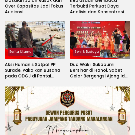
Masalah Jalan Rusak dan
Kebiasaan Membaca
Over Kapasitas Jadi Fokus
Terbukti Perkuat Daya
Audiensi
Analisis dan Konsentrasi
Berita Utama
Seni & Budaya
Aksi Humanis Satpol PP
Dua Wakil Sukabumi
Surade, Pakaikan Busana
Bersinar di Hanoi, Sabet
pada ODGJ di Pantai
Gelar Bergengsi Ajang Idol
Minajaya
Kids International 2026