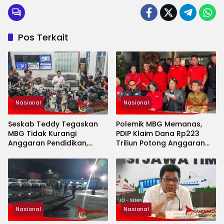
Pos Terkait
Nasional
Nasional
Seskab Teddy Tegaskan
Polemik MBG Memanas,
MBG Tidak Kurangi
PDIP Klaim Dana Rp223
Anggaran Pendidikan,
Triliun Potong Anggaran
Program Justru Diperkuat
Pendidikan
Nasional
Nasional