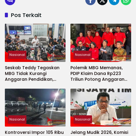
Pos Terkait
Nasional
Nasional
Seskab Teddy Tegaskan
Polemik MBG Memanas,
MBG Tidak Kurangi
PDIP Klaim Dana Rp223
Anggaran Pendidikan,
Triliun Potong Anggaran
Program Justru Diperkuat
Pendidikan
Nasional
Nasional
Kontroversi Impor 105 Ribu
Jelang Mudik 2026, Komisi