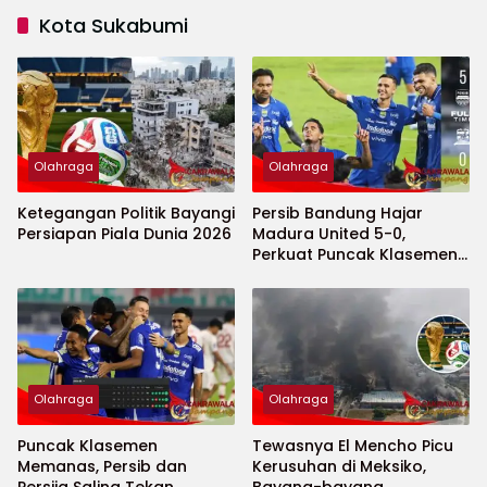
Kota Sukabumi
Olahraga
Olahraga
Ketegangan Politik Bayangi
Persib Bandung Hajar
Persiapan Piala Dunia 2026
Madura United 5-0,
Perkuat Puncak Klasemen
BRI Super League
Olahraga
Olahraga
Puncak Klasemen
Tewasnya El Mencho Picu
Memanas, Persib dan
Kerusuhan di Meksiko,
Persija Saling Tekan
Bayang-bayang