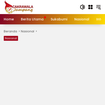
Langsung
ke
konten
Home
Berita Utama
Sukabumi
Nasional
Inte
Beranda
Nasional
Nasional