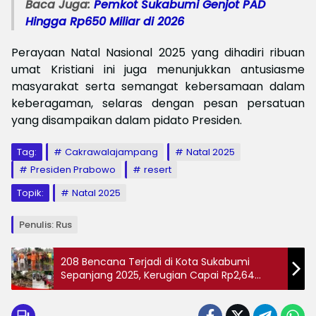
Baca Juga:
Pemkot Sukabumi Genjot PAD
Hingga Rp650 Miliar di 2026
Perayaan Natal Nasional 2025 yang dihadiri ribuan
umat Kristiani ini juga menunjukkan antusiasme
masyarakat serta semangat kebersamaan dalam
keberagaman, selaras dengan pesan persatuan
yang disampaikan dalam pidato Presiden.
Tag:
Cakrawalajampang
Natal 2025
Presiden Prabowo
resert
Topik:
Natal 2025
Penulis: Rus
208 Bencana Terjadi di Kota Sukabumi
Sepanjang 2025, Kerugian Capai Rp2,64
Miliar