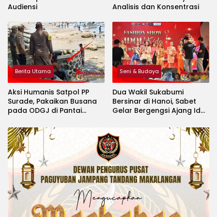
Audiensi
Analisis dan Konsentrasi
Berita Utama
Seni & Budaya
Aksi Humanis Satpol PP
Dua Wakil Sukabumi
Surade, Pakaikan Busana
Bersinar di Hanoi, Sabet
pada ODGJ di Pantai
Gelar Bergengsi Ajang Idol
Minajaya
Kids International 2026