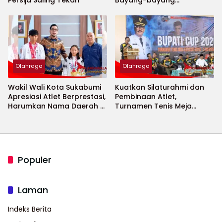
Keamanan Piala Dunia
2026 Menguat
Olahraga
Olahraga
Wakil Wali Kota Sukabumi
Kuatkan Silaturahmi dan
Apresiasi Atlet Berprestasi,
Pembinaan Atlet,
Harumkan Nama Daerah di
Turnamen Tenis Meja
Ajang Internasional
Bupati Cup 2026
Populer
Laman
Indeks Berita