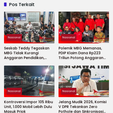
Pos Terkait
Nasional
Nasional
Seskab Teddy Tegaskan
Polemik MBG Memanas,
MBG Tidak Kurangi
PDIP Klaim Dana Rp223
Anggaran Pendidikan,
Triliun Potong Anggaran
Program Justru Diperkuat
Pendidikan
Nasional
Nasional
Kontroversi Impor 105 Ribu
Jelang Mudik 2026, Komisi
Unit, 1.000 Mobil Lebih Dulu
V DPR Tekankan Zero
Masuk Priok
Pothole dan Sinkronisasi