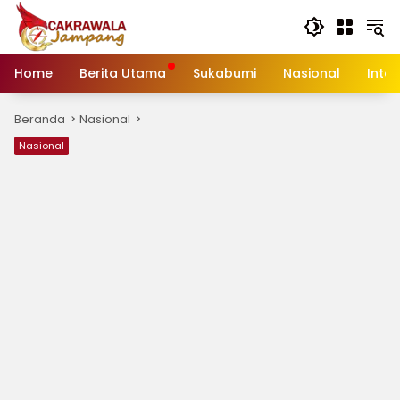
Langsung
ke
konten
Home
Berita Utama
Sukabumi
Nasional
Inte
Beranda
Nasional
Nasional