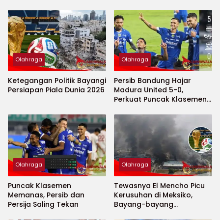
Olahraga
Olahraga
Ketegangan Politik Bayangi
Persib Bandung Hajar
Persiapan Piala Dunia 2026
Madura United 5-0,
Perkuat Puncak Klasemen
BRI Super League
Olahraga
Olahraga
Puncak Klasemen
Tewasnya El Mencho Picu
Memanas, Persib dan
Kerusuhan di Meksiko,
Persija Saling Tekan
Bayang-bayang
Keamanan Piala Dunia