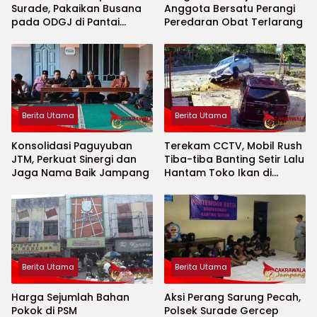
Surade, Pakaikan Busana
Anggota Bersatu Perangi
pada ODGJ di Pantai
Peredaran Obat Terlarang
Minajaya
Berita Utama
Berita Utama
Konsolidasi Paguyuban
Terekam CCTV, Mobil Rush
JTM, Perkuat Sinergi dan
Tiba-tiba Banting Setir Lalu
Jaga Nama Baik Jampang
Hantam Toko Ikan di
Cibitung
Berita Utama
Berita Utama
Harga Sejumlah Bahan
Aksi Perang Sarung Pecah,
Pokok di PSM
Polsek Surade Gercep