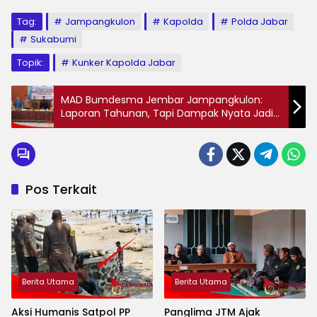
Tag:
Jampangkulon
Kapolda
Polda Jabar
Sukabumi
Topik:
Kunker Kapolda Jabar
MAD Bumdesma Jembar Jampangkulon:
Laporan Tahunan, Tapi Dampak Nyata Jadi
Sorotan
Pos Terkait
Berita Utama
Berita Utama
Aksi Humanis Satpol PP
Panglima JTM Ajak