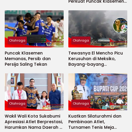
Perkuat Puncak Klasemen
BRI Super League
Olahraga
Olahraga
Puncak Klasemen
Tewasnya El Mencho Picu
Memanas, Persib dan
Kerusuhan di Meksiko,
Persija Saling Tekan
Bayang-bayang
Keamanan Piala Dunia
2026 Menguat
Olahraga
Olahraga
Wakil Wali Kota Sukabumi
Kuatkan Silaturahmi dan
Apresiasi Atlet Berprestasi,
Pembinaan Atlet,
Harumkan Nama Daerah di
Turnamen Tenis Meja