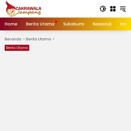
Langsung
ke
konten
Home
Berita Utama
Sukabumi
Nasional
Inte
Beranda
Berita Utama
Berita Utama