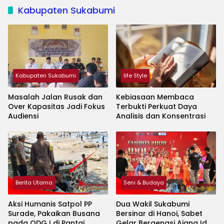
Kabupaten Sukabumi
Kabupaten Sukabumi
life Style
Masalah Jalan Rusak dan
Kebiasaan Membaca
Over Kapasitas Jadi Fokus
Terbukti Perkuat Daya
Audiensi
Analisis dan Konsentrasi
Berita Utama
Seni & Budaya
Aksi Humanis Satpol PP
Dua Wakil Sukabumi
Surade, Pakaikan Busana
Bersinar di Hanoi, Sabet
pada ODGJ di Pantai
Gelar Bergengsi Ajang Idol