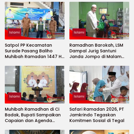
Islami
Islami
Satpol PP Kecamatan
Ramadhan Barokah, LSM
Surade Pasang Baliho
Dampal Jurig Santuni
Muhibah Ramadan 1447 H
Janda Jompo di Malam
di Area Masjid Al-Jalil
Nuzulul Qur’an
Islami
Islami
Muhibah Ramadhan di Ci
Safari Ramadan 2026, PT
Badak, Bupati Sampaikan
Jamkrindo Tegaskan
Capaian dan Agenda
Komitmen Sosial di Tegal
Penting Pembangunan