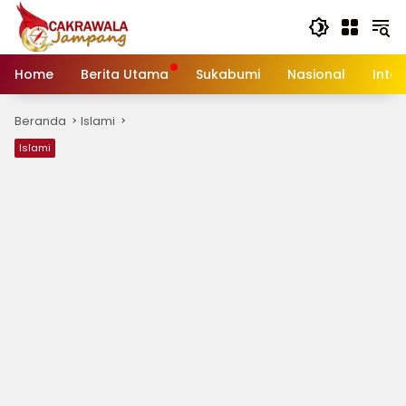
Langsung
ke
konten
Home
Berita Utama
Sukabumi
Nasional
Inte
Beranda
Islami
Islami