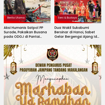
Berita Utama
Seni & Budaya
Aksi Humanis Satpol PP
Dua Wakil Sukabumi
Surade, Pakaikan Busana
Bersinar di Hanoi, Sabet
pada ODGJ di Pantai
Gelar Bergengsi Ajang Idol
Minajaya
Kids International 2026