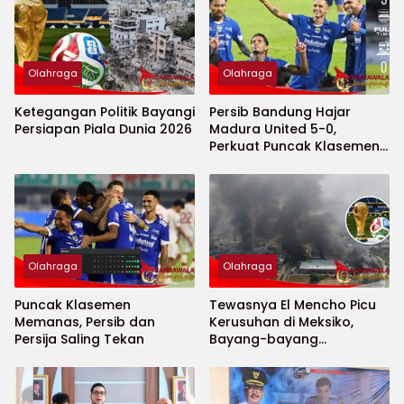
Olahraga
Olahraga
Ketegangan Politik Bayangi
Persib Bandung Hajar
Persiapan Piala Dunia 2026
Madura United 5-0,
Perkuat Puncak Klasemen
BRI Super League
Olahraga
Olahraga
Puncak Klasemen
Tewasnya El Mencho Picu
Memanas, Persib dan
Kerusuhan di Meksiko,
Persija Saling Tekan
Bayang-bayang
Keamanan Piala Dunia
2026 Menguat