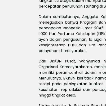
langkah strategis dalam memperku
percepatan penurunan stunting di w
Dalam sambutannya, Anggota Komisi
menegaskan bahwa Program Bang
pencapaian Indonesia Emas 2045. 
1.000 Hari Pertama Kehidupan (HPK)
ayah dalam pengasuhan. Ia juga
kesejahteraan PLKB dan Tim Pen
pelayanan di masyarakat.
Dari BKKBN Pusat, Wahyuniati, 
Organisasi Kemasyarakatan, men
memiliki peran sentral dalam me
Menurutnya, BKKBN kini tidak hany
tetapi pada peningkatan kualitas
kesehatan reproduksi dan pencega
hingga tingkat desa.
Sementara itu, Ir. Rusman Efendi,