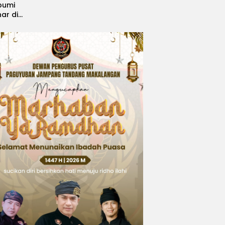
bumi
nar di
, Sabet
ngsi
 Idol
national