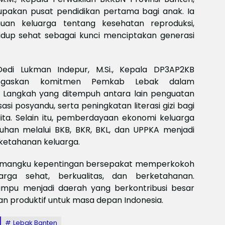
Meksi
akan pusat pendidikan pertama bagi anak. Ia
Baya
baya
an keluarga tentang kesehatan reproduksi,
Keam
idup sehat sebagai kunci menciptakan generasi
Piala
2026
Meng
Dedi Lukman Indepur, M.Si., Kepala DP3AP2KB
negaskan komitmen Pemkab Lebak dalam
 Langkah yang ditempuh antara lain penguatan
si posyandu, serta peningkatan literasi gizi bagi
lita. Selain itu, pemberdayaan ekonomi keluarga
uhan melalui BKB, BKR, BKL, dan UPPKA menjadi
ketahanan keluarga.
uruh pemangku kepentingan bersepakat memperkokoh
rga sehat, berkualitas, dan berketahanan.
mpu menjadi daerah yang berkontribusi besar
n produktif untuk masa depan Indonesia.
Lebak Banten