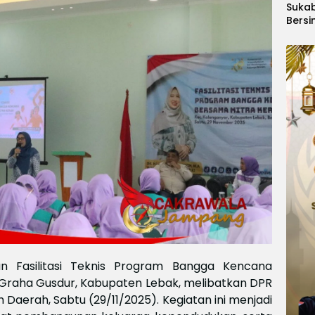
Suka
Bersi
Hanoi
Gelar
Berge
Ajang
Kids
Inter
2026
an Fasilitasi Teknis Program Bangga Kencana
i Graha Gusdur, Kabupaten Lebak, melibatkan DPR
h Daerah, Sabtu (29/11/2025). Kegiatan ini menjadi