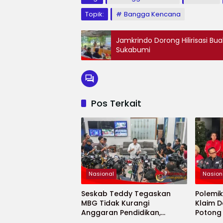
Topik:
Bangga Kencana
Jamkrindo Dorong Hilirisasi Bu
Sukabumi
Pos Terkait
Nasional
Nasion
Seskab Teddy Tegaskan
Polemi
MBG Tidak Kurangi
Klaim D
Anggaran Pendidikan,
Potong
Program Justru Diperkuat
Pendidi