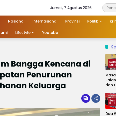
Jumat, 7 Agustus 2026
Nasional
Internasional
Provinsi
Politik
Kri
slami
Lifestyle
Youtube
K
am Bangga Kencana di
Kab
Suk
epatan Penurunan
Masa
Jalan
ahanan Keluarga
dan 
Kapa
Jadi 
Audie
Seni
Bud
Dua W