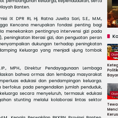
at pembangunan keluarga, kependudukan, serta
ilayah Banten.
 IX DPR RI, Hj. Ratna Juwita Sari, S.E., M.M.,
ga Kencana merupakan fondasi penting bagi
Ia menekankan pentingnya intervensi gizi pada
K
, peningkatan literasi gizi, dan penguatan peran
 menyampaikan dukungan terhadap peningkatan
damping Keluarga yang menjadi ujung tombak
Ola
Kete
S.IP., MPH., Direktur Pendayagunaan Lembaga
Politi
jelaskan bahwa ormas dan lembaga masyarakat
Baya
Persi
mperluas edukasi dan pendampingan keluarga.
Piala
a berfokus pada pengendalian jumlah penduduk,
2026
 keluarga secara menyeluruh, termasuk edukasi
Ola
han stunting melalui kolaborasi lintas sektor
Tewas
Menc
Kerus
 M.M., Kepala Perwakilan BKKBN Provinsi Banten,