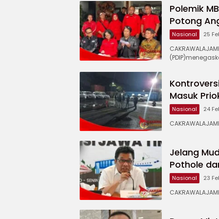
Polemik MB
Potong An
Nasional
25 Fe
CAKRAWALAJAMPA
(PDIP)menegask
Kontroversi
Masuk Prio
Nasional
24 Fe
CAKRAWALAJAMPAN
Jelang Mud
Pothole da
Nasional
23 Fe
CAKRAWALAJAMPA