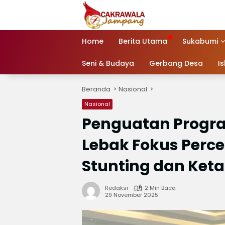
Langsung
ke
konten
Home
Berita Utama
Sukabumi
Seni & Budaya
Gerbang Desa
I
Beranda
Nasional
Nasional
Penguatan Progr
Lebak Fokus Perc
Stunting dan Ket
Redaksi
2 Min Baca
29 November 2025