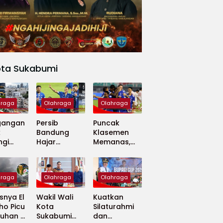
ota Sukabumi
hraga
Olahraga
Olahraga
gangan
Persib
Puncak
k
Bandung
Klasemen
ngi
Hajar
Memanas,
apan
Madura
Persib dan
 Dunia
United 5-0,
Persija Saling
Perkuat
Tekan
hraga
Olahraga
Olahraga
Puncak
Klasemen BRI
nya El
Wakil Wali
Kuatkan
Super
ho Picu
Kota
Silaturahmi
League
uhan di
Sukabumi
dan