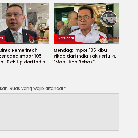
al
Nasional
Minta Pemerintah
Mendag: Impor 105 Ribu
Rencana Impor 105
Pikap dari India Tak Perlu PI,
bil Pick Up dari India
“Mobil Kan Bebas”
kan.
Ruas yang wajib ditandai
*