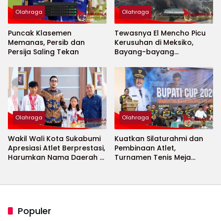
Olahraga
Olahraga
Puncak Klasemen
Tewasnya El Mencho Picu
Memanas, Persib dan
Kerusuhan di Meksiko,
Persija Saling Tekan
Bayang-bayang
Keamanan Piala Dunia
2026 Menguat
Olahraga
Olahraga
Wakil Wali Kota Sukabumi
Kuatkan Silaturahmi dan
Apresiasi Atlet Berprestasi,
Pembinaan Atlet,
Harumkan Nama Daerah di
Turnamen Tenis Meja
Ajang Internasional
Bupati Cup 2026
Populer