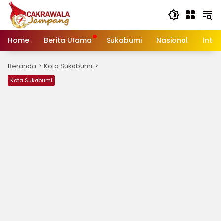
Langsung
ke
konten
Home
Berita Utama
Sukabumi
Nasional
Inte
Beranda
Kota Sukabumi
Kota Sukabumi