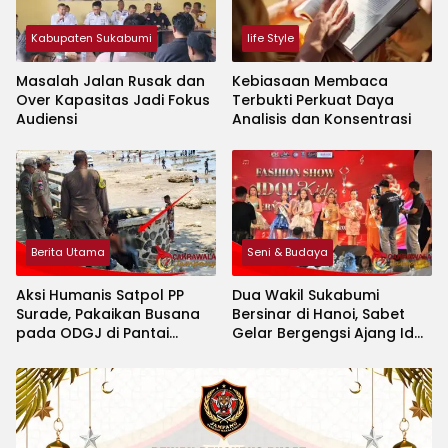
Kabupaten Sukabumi
life Style
Masalah Jalan Rusak dan
Kebiasaan Membaca
Over Kapasitas Jadi Fokus
Terbukti Perkuat Daya
Audiensi
Analisis dan Konsentrasi
Berita Utama
Seni & Budaya
Aksi Humanis Satpol PP
Dua Wakil Sukabumi
Surade, Pakaikan Busana
Bersinar di Hanoi, Sabet
pada ODGJ di Pantai
Gelar Bergengsi Ajang Idol
Minajaya
Kids International 2026