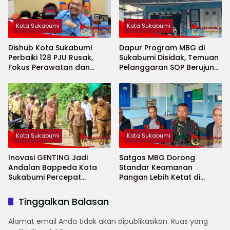
Kota Sukabumi
Kota Sukabumi
Dishub Kota Sukabumi
Dapur Program MBG di
Perbaiki 128 PJU Rusak,
Sukabumi Disidak, Temuan
Fokus Perawatan dan
Pelanggaran SOP Berujung
Penambahan Titik Baru
Teguran Keras
Kota Sukabumi
Kota Sukabumi
Inovasi GENTING Jadi
Satgas MBG Dorong
Andalan Bappeda Kota
Standar Keamanan
Sukabumi Percepat
Pangan Lebih Ketat di
Penurunan Stunting
Sekolah Saat Ramadhan
Tinggalkan Balasan
Alamat email Anda tidak akan dipublikasikan.
Ruas yang