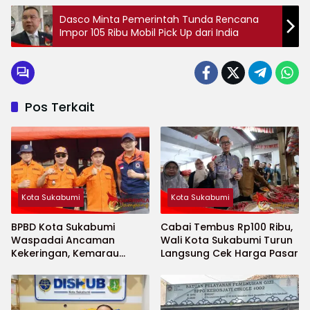
Dasco Minta Pemerintah Tunda Rencana
Impor 105 Ribu Mobil Pick Up dari India
Pos Terkait
Kota Sukabumi
Kota Sukabumi
BPBD Kota Sukabumi
Cabai Tembus Rp100 Ribu,
Waspadai Ancaman
Wali Kota Sukabumi Turun
Kekeringan, Kemarau
Langsung Cek Harga Pasar
Diprediksi Datang Lebih
Cepat