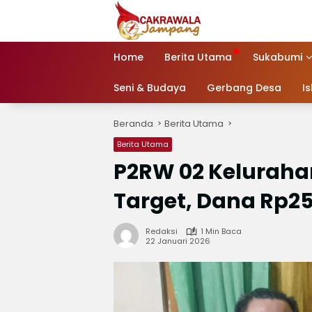
Langsung
ke
konten
Home
Berita Utama
Sukabumi
Seni & Budaya
Gerbang Desa
I
Beranda
Berita Utama
Berita Utama
P2RW 02 Kelurah
Target, Dana Rp2
Redaksi
1 Min Baca
22 Januari 2026