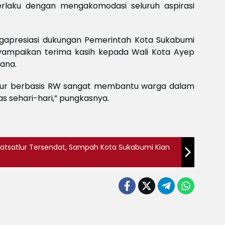
Meksi
erlaku dengan mengakomodasi seluruh aspirasi
Baya
baya
Keam
ngapresiasi dukungan Pemerintah Kota Sukabumi
Piala
2026
yampaikan terima kasih kepada Wali Kota Ayep
Meng
lana.
tur berbasis RW sangat membantu warga dalam
as sehari-hari,” pungkasnya.
Satsatlur Tersendat, Sampah Kota Sukabumi Kian