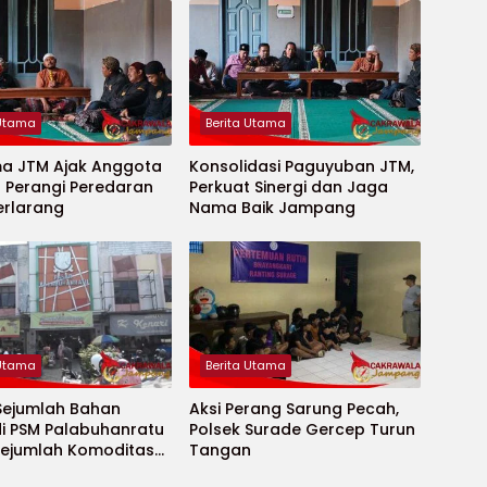
 Utama
Berita Utama
ma JTM Ajak Anggota
Konsolidasi Paguyuban JTM,
 Perangi Peredaran
Perkuat Sinergi dan Jaga
erlarang
Nama Baik Jampang
 Utama
Berita Utama
Sejumlah Bahan
Aksi Perang Sarung Pecah,
di PSM Palabuhanratu
Polsek Surade Gercep Turun
 Sejumlah Komoditas
Tangan
 Turun