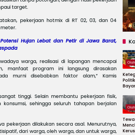
paui target.
akan, pekerjaan hotmix di RT 02, 03, dan 04
 meter.
Potensi Hujan Lebat dan Petir di Jawa Barat,
K
aspada
adaya warga, realisasi di lapangan mencapai
Ola
lah, manfaat program ini langsung dirasakan
Kete
ada murni disebabkan faktor alam,” Kamis
Politi
Baya
Persi
sangat tinggi. Selain membantu pekerjaan fisik,
Piala
2026
 konsumsi, sehingga seluruh tahapan berjalan
Ola
Tewas
 pekerjaan dilakukan secara asal. Menurutnya,
Menc
sipatif, dari warga, oleh warga, dan untuk warga,
Kerus