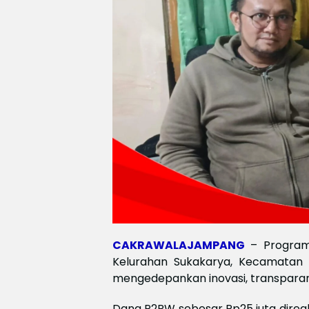
CAKRAWALAJAMPANG
– Progra
Kelurahan Sukakarya, Kecamatan
mengedepankan inovasi, transparan
Dana P2RW sebesar Rp25 juta direal