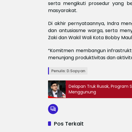
serta mengikuti prosedur yang b
masyarakat.
Di akhir pernyataannya, Indra me
dan antusiasme warga, serta men
Zaki dan Wakil Wali Kota Bobby Mau
“Komitmen membangun infrastruk
menunjang produktivitas dan aktivit
Penulis: D.Sopyan
Delapan Truk Rusak, Program 
Menggunung
Pos Terkait