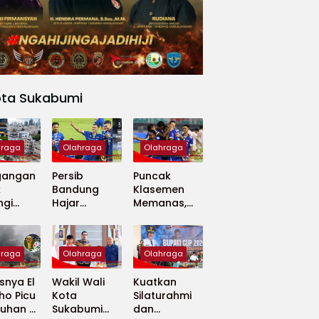
ota Sukabumi
hraga
Olahraga
Olahraga
gangan
Persib
Puncak
k
Bandung
Klasemen
ngi
Hajar
Memanas,
apan
Madura
Persib dan
 Dunia
United 5-0,
Persija Saling
Perkuat
Tekan
hraga
Olahraga
Olahraga
Puncak
Klasemen BRI
nya El
Wakil Wali
Kuatkan
Super
ho Picu
Kota
Silaturahmi
League
uhan di
Sukabumi
dan