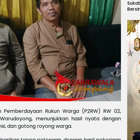
Suka
Bersi
Hanoi
Gelar
Berge
Ajang
Kids
Inter
2026
m Pemberdayaan Rukun Warga (P2RW) RW 02,
 Warudoyong, menunjukkan hasil nyata dengan
si, dan gotong royong warga.
isasikan tanpa potongan, dengan hasil pekerjaan