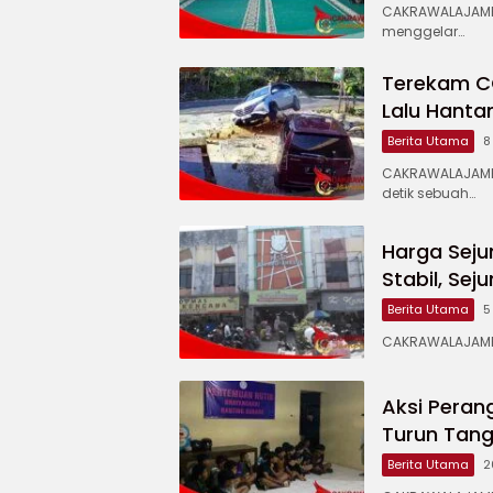
CAKRAWALAJAMP
menggelar…
Terekam CC
Lalu Hanta
Berita Utama
8
CAKRAWALAJAMP
detik sebuah…
Harga Seju
Stabil, Se
Berita Utama
5
CAKRAWALAJAMPA
Aksi Peran
Turun Tan
Berita Utama
2