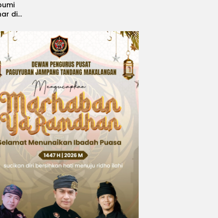
bumi
nar di
, Sabet
ngsi
 Idol
national