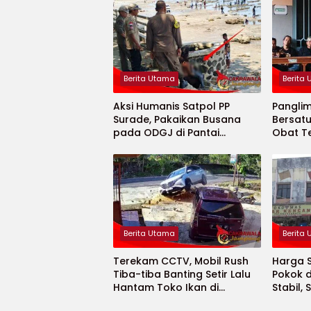
Berita Utama
Berita
Aksi Humanis Satpol PP
Pangli
Surade, Pakaikan Busana
Bersatu
pada ODGJ di Pantai
Obat T
Minajaya
Berita Utama
Berita
Terekam CCTV, Mobil Rush
Harga 
Tiba-tiba Banting Setir Lalu
Pokok 
Hantam Toko Ikan di
Stabil,
Cibitung
Bahkan