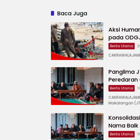
Baca Juga
Aksi Human
pada ODGJ 
Berita Utama
2
CAKRAWALAJAMPA
Panglima J
Peredaran 
Berita Utama
1
CAKRAWALAJAMP
Makalangan (JT
Konsolidas
Nama Baik
Berita Utama
1