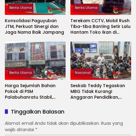
Berita Utama
Berita Utama
Konsolidasi Paguyuban
Terekam CCTV, Mobil Rush
JTM, Perkuat Sinergi dan
Tiba-tiba Banting Setir Lalu
Jaga Nama Baik Jampang
Hantam Toko Ikan di
Cibitung
Berita Utama
Nasional
Harga Sejumlah Bahan
Seskab Teddy Tegaskan
Pokok di PSM
MBG Tidak Kurangi
Palabuhanratu Stabil,
Anggaran Pendidikan,
Sejumlah Komoditas
Program Justru Diperkuat
Bahkan Turun
Tinggalkan Balasan
Alamat email Anda tidak akan dipublikasikan.
Ruas yang
wajib ditandai
*