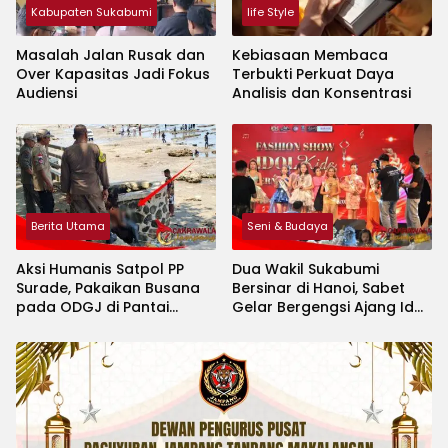
Kabupaten Sukabumi
life Style
Masalah Jalan Rusak dan
Kebiasaan Membaca
Over Kapasitas Jadi Fokus
Terbukti Perkuat Daya
Audiensi
Analisis dan Konsentrasi
Berita Utama
Seni & Budaya
Aksi Humanis Satpol PP
Dua Wakil Sukabumi
Surade, Pakaikan Busana
Bersinar di Hanoi, Sabet
pada ODGJ di Pantai
Gelar Bergengsi Ajang Idol
Minajaya
Kids International 2026