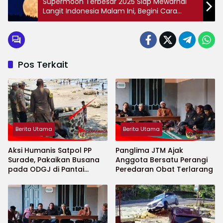
Supermoon Terbesar 2025 Siap Mewarnai
Langit Indonesia Malam Ini, Begini Cara
Terbaik Menyaksikannya!
Pos Terkait
Berita Utama
Berita Utama
Aksi Humanis Satpol PP
Panglima JTM Ajak
Surade, Pakaikan Busana
Anggota Bersatu Perangi
pada ODGJ di Pantai
Peredaran Obat Terlarang
Minajaya