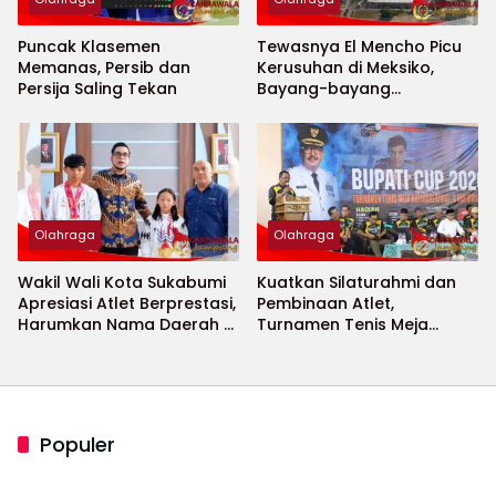
Puncak Klasemen
Tewasnya El Mencho Picu
Memanas, Persib dan
Kerusuhan di Meksiko,
Persija Saling Tekan
Bayang-bayang
Keamanan Piala Dunia
2026 Menguat
Olahraga
Olahraga
Wakil Wali Kota Sukabumi
Kuatkan Silaturahmi dan
Apresiasi Atlet Berprestasi,
Pembinaan Atlet,
Harumkan Nama Daerah di
Turnamen Tenis Meja
Ajang Internasional
Bupati Cup 2026
Populer