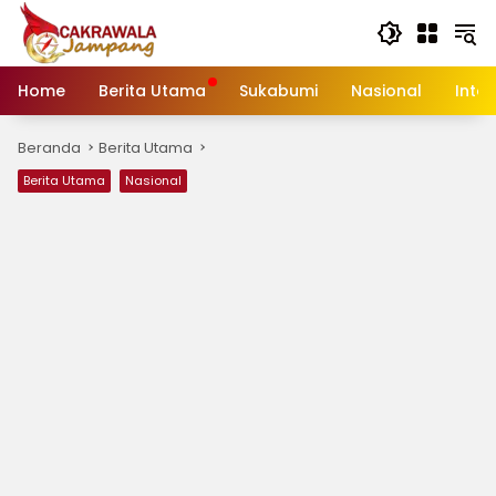
Langsung
ke
konten
Home
Berita Utama
Sukabumi
Nasional
Inte
Beranda
Berita Utama
Berita Utama
Nasional