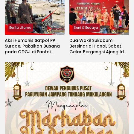
Berita Utama
Seni & Budaya
Aksi Humanis Satpol PP
Dua Wakil Sukabumi
Surade, Pakaikan Busana
Bersinar di Hanoi, Sabet
pada ODGJ di Pantai
Gelar Bergengsi Ajang Idol
Minajaya
Kids International 2026