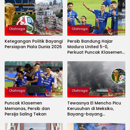
Olahraga
Olahraga
Ketegangan Politik Bayangi
Persib Bandung Hajar
Persiapan Piala Dunia 2026
Madura United 5-0,
Perkuat Puncak Klasemen
BRI Super League
Olahraga
Olahraga
Puncak Klasemen
Tewasnya El Mencho Picu
Memanas, Persib dan
Kerusuhan di Meksiko,
Persija Saling Tekan
Bayang-bayang
Keamanan Piala Dunia
2026 Menguat