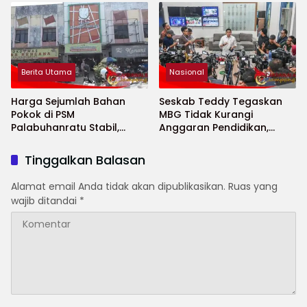
Berita Utama
Nasional
Harga Sejumlah Bahan
Seskab Teddy Tegaskan
Pokok di PSM
MBG Tidak Kurangi
Palabuhanratu Stabil,
Anggaran Pendidikan,
Sejumlah Komoditas
Program Justru Diperkuat
Bahkan Turun
Tinggalkan Balasan
Alamat email Anda tidak akan dipublikasikan.
Ruas yang
wajib ditandai
*