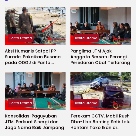
Berita Utama
Berita Utama
Aksi Humanis Satpol PP
Panglima JTM Ajak
Surade, Pakaikan Busana
Anggota Bersatu Perangi
pada ODGJ di Pantai
Peredaran Obat Terlarang
Minajaya
Berita Utama
Berita Utama
Konsolidasi Paguyuban
Terekam CCTV, Mobil Rush
JTM, Perkuat Sinergi dan
Tiba-tiba Banting Setir Lalu
Jaga Nama Baik Jampang
Hantam Toko Ikan di
Cibitung