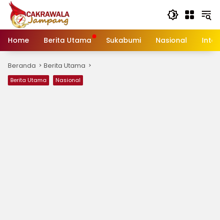
Langsung
ke
konten
Home
Berita Utama
Sukabumi
Nasional
Inte
Beranda
Berita Utama
Berita Utama
Nasional