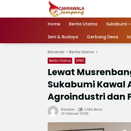
Langsung
ke
konten
Home
Berita Utama
Sukabumi
Seni & Budaya
Gerbang Desa
I
Beranda
Berita Utama
Berita Utama
DPRD
Lewat Musrenban
Sukabumi Kawal
Agroindustri dan 
Redaksi
2 Min Baca
10 Februari 2026