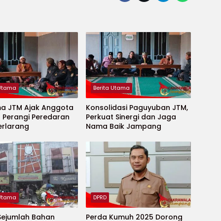
 Utama
Berita Utama
ma JTM Ajak Anggota
Konsolidasi Paguyuban JTM,
 Perangi Peredaran
Perkuat Sinergi dan Jaga
erlarang
Nama Baik Jampang
 Utama
DPRD
Sejumlah Bahan
Perda Kumuh 2025 Dorong