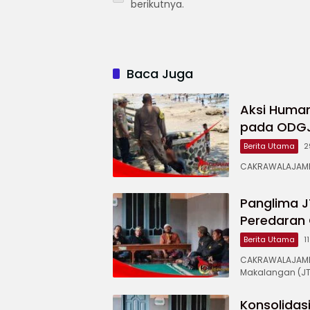
berikutnya.
Baca Juga
Aksi Human
pada ODGJ 
Berita Utama
2
CAKRAWALAJAMPA
Panglima J
Peredaran 
Berita Utama
1
CAKRAWALAJAMP
Makalangan (JT
Konsolidas