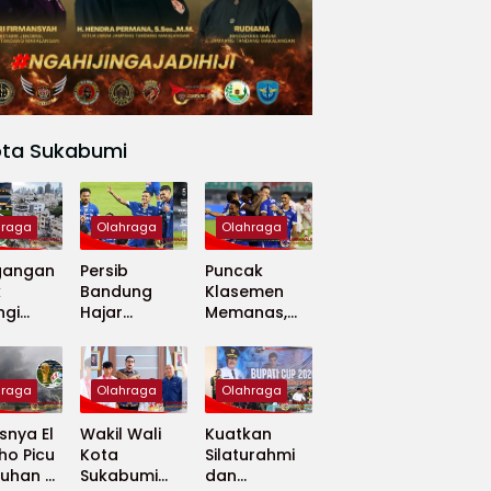
ota Sukabumi
hraga
Olahraga
Olahraga
gangan
Persib
Puncak
k
Bandung
Klasemen
ngi
Hajar
Memanas,
apan
Madura
Persib dan
 Dunia
United 5-0,
Persija Saling
Perkuat
Tekan
hraga
Olahraga
Olahraga
Puncak
Klasemen BRI
nya El
Wakil Wali
Kuatkan
Super
ho Picu
Kota
Silaturahmi
League
uhan di
Sukabumi
dan