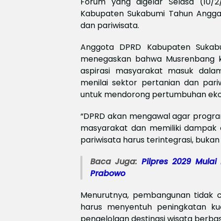
Forum yang digelar Selasa (10/
Kabupaten Sukabumi Tahun Angga
dan pariwisata.
Anggota DPRD Kabupaten Sukabum
menegaskan bahwa Musrenbang k
aspirasi masyarakat masuk dala
menilai sektor pertanian dan pari
untuk mendorong pertumbuhan ekon
“DPRD akan mengawal agar program
masyarakat dan memiliki dampak e
pariwisata harus terintegrasi, bukan 
Baca Juga:
Pilpres 2029 Mula
Prabowo
Menurutnya, pembangunan tidak cuk
harus menyentuh peningkatan kual
pengelolaan destinasi wisata berbasi