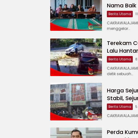
Nama Baik
Berita Utama
1
CAKRAWALAJAMP
menggelar…
Terekam CC
Lalu Hanta
Berita Utama
8
CAKRAWALAJAMP
detik sebuah…
Harga Seju
Stabil, Se
Berita Utama
5
CAKRAWALAJAMPA
Perda Kum