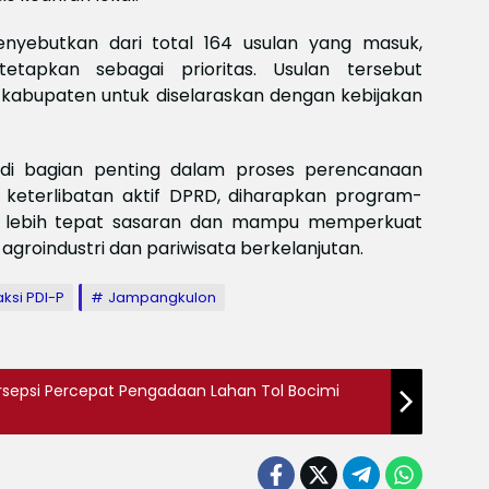
Meksi
Baya
nyebutkan dari total 164 usulan yang masuk,
baya
etapkan sebagai prioritas. Usulan tersebut
Keam
Piala
t kabupaten untuk diselaraskan dengan kebijakan
2026
Meng
i bagian penting dalam proses perencanaan
 keterlibatan aktif DPRD, diharapkan program-
lebih tepat sasaran dan mampu memperkuat
groindustri dan pariwisata berkelanjutan.
aksi PDI-P
Jampangkulon
sepsi Percepat Pengadaan Lahan Tol Bocimi