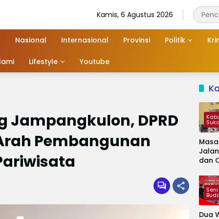
Kamis, 6 Agustus 2026
Nasional
Internasional
Provinsi
Politik
Kri
slami
Lifestyle
Youtube
K
g Jampangkulon, DPRD
Kab
Suk
 Arah Pembangunan
Masa
Jalan
Pariwisata
dan 
Kapa
Jadi 
Audie
Seni
Bud
Dua W