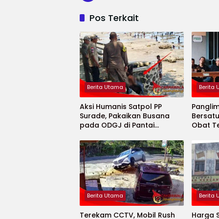
Pos Terkait
Berita Utama
Berita
Aksi Humanis Satpol PP
Pangli
Surade, Pakaikan Busana
Bersatu
pada ODGJ di Pantai
Obat T
Minajaya
Berita Utama
Berita
Terekam CCTV, Mobil Rush
Harga 