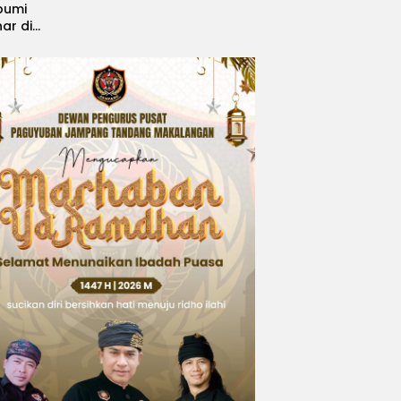
bumi
nar di
, Sabet
ngsi
 Idol
national