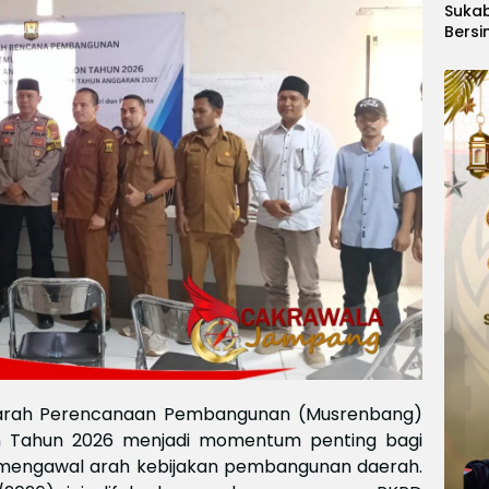
Suka
Bersi
Hanoi
Gelar
Berge
Ajang
Kids
Inter
2026
rah Perencanaan Pembangunan (Musrenbang)
 Tahun 2026 menjadi momentum penting bagi
mengawal arah kebijakan pembangunan daerah.