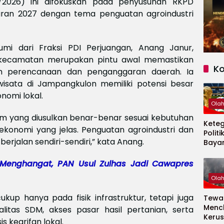
2/2026) ini difokuskan pada penyusunan RKPD
ran 2027 dengan tema penguatan agroindustri
i dari Fraksi PDI Perjuangan, Anang Janur,
ecamatan merupakan pintu awal memastikan
K
m perencanaan dan penganggaran daerah. Ia
wisata di Jampangkulon memiliki potensi besar
omi lokal.
Ola
 yang diusulkan benar-benar sesuai kebutuhan
Kete
konomi yang jelas. Penguatan agroindustri dan
Politi
berjalan sendiri-sendiri,” kata Anang.
Baya
Persi
Piala
i Menghangat, PAN Usul Zulhas Jadi Cawapres
2026
Ola
up hanya pada fisik infrastruktur, tetapi juga
Tewas
Menc
itas SDM, akses pasar hasil pertanian, serta
Kerus
s kearifan lokal.