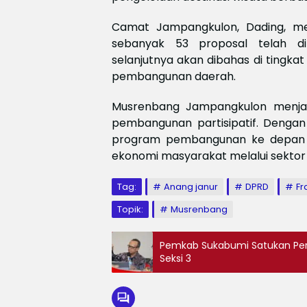
Camat Jampangkulon, Dading, me
sebanyak 53 proposal telah dit
selanjutnya akan dibahas di tingka
pembangunan daerah.
Musrenbang Jampangkulon menjad
pembangunan partisipatif. Dengan
program pembangunan ke depan 
ekonomi masyarakat melalui sektor a
Tag:
Anang janur
DPRD
Fr
Topik:
Musrenbang
Pemkab Sukabumi Satukan Per
Seksi 3