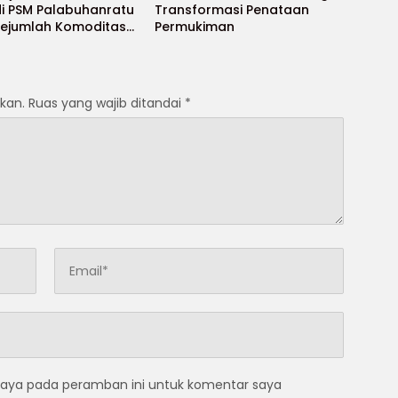
di PSM Palabuhanratu
Transformasi Penataan
 Sejumlah Komoditas
Permukiman
 Turun
kan.
Ruas yang wajib ditandai
*
saya pada peramban ini untuk komentar saya