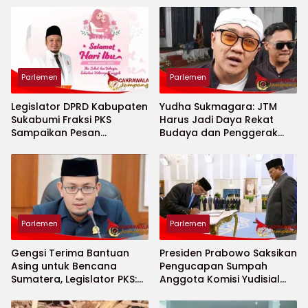
Parlemen
Parlemen
Legislator DPRD Kabupaten
Yudha Sukmagara: JTM
Sukabumi Fraksi PKS
Harus Jadi Daya Rekat
Sampaikan Pesan
Budaya dan Penggerak
Menyentuh Sanubari di Hari
Pembangunan
Ibu ke-97
Pajampangan
Parlemen
Parlemen
‎Gengsi Terima Bantuan
Presiden Prabowo Saksikan
Asing untuk Bencana
Pengucapan Sumpah
Sumatera, Legislator PKS:
Anggota Komisi Yudisial
Persoalan Nyawa Jauh
Masa Jabatan 2025–2030
Lebih Penting