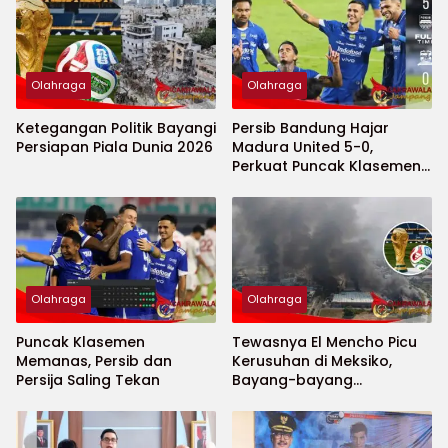
Olahraga
Olahraga
Ketegangan Politik Bayangi
Persib Bandung Hajar
Persiapan Piala Dunia 2026
Madura United 5-0,
Perkuat Puncak Klasemen
BRI Super League
Olahraga
Olahraga
Puncak Klasemen
Tewasnya El Mencho Picu
Memanas, Persib dan
Kerusuhan di Meksiko,
Persija Saling Tekan
Bayang-bayang
Keamanan Piala Dunia
2026 Menguat