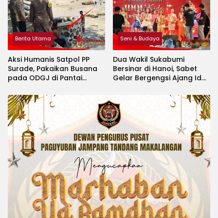
Berita Utama
Seni & Budaya
Aksi Humanis Satpol PP
Dua Wakil Sukabumi
Surade, Pakaikan Busana
Bersinar di Hanoi, Sabet
pada ODGJ di Pantai
Gelar Bergengsi Ajang Idol
Minajaya
Kids International 2026