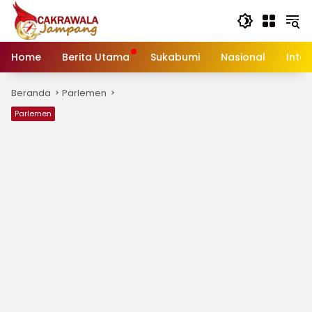
Langsung
ke
konten
Home
Berita Utama
Sukabumi
Nasional
Inte
Beranda
Parlemen
Parlemen