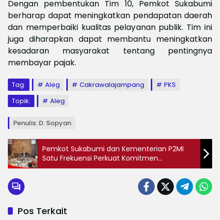
Dengan pembentukan Tim 10, Pemkot Sukabumi
berharap dapat meningkatkan pendapatan daerah
dan memperbaiki kualitas pelayanan publik. Tim ini
juga diharapkan dapat membantu meningkatkan
kesadaran masyarakat tentang pentingnya
membayar pajak.
Tag:
Aleg
Cakrawalajampang
PKS
Topik:
Aleg
Penulis: D. Sopyan
‎Pemkot Sukabumi dan Kementerian P2MI
Satu Frekuensi Perkuat Komitmen
Perlindungan Pekerja Migran
Pos Terkait