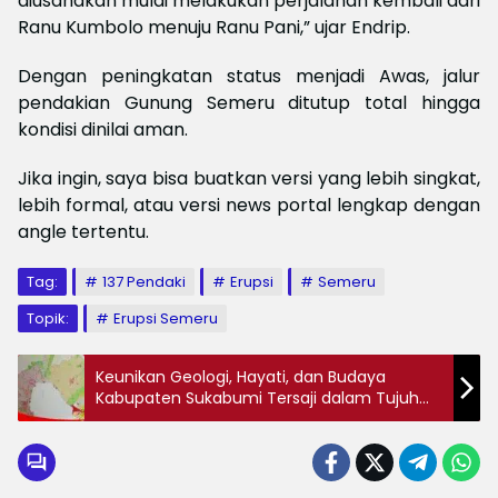
diusahakan mulai melakukan perjalanan kembali dari
Ranu Kumbolo menuju Ranu Pani,” ujar Endrip.
Dengan peningkatan status menjadi Awas, jalur
pendakian Gunung Semeru ditutup total hingga
kondisi dinilai aman.
Jika ingin, saya bisa buatkan versi yang lebih singkat,
lebih formal, atau versi news portal lengkap dengan
angle tertentu.
Tag:
137 Pendaki
Erupsi
Semeru
Topik:
Erupsi Semeru
Keunikan Geologi, Hayati, dan Budaya
Kabupaten Sukabumi Tersaji dalam Tujuh
Jalur Geowisata