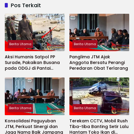
Pos Terkait
Berita Utama
Berita Utama
Aksi Humanis Satpol PP
Panglima JTM Ajak
Surade, Pakaikan Busana
Anggota Bersatu Perangi
pada ODGJ di Pantai
Peredaran Obat Terlarang
Minajaya
Berita Utama
Berita Utama
Konsolidasi Paguyuban
Terekam CCTV, Mobil Rush
JTM, Perkuat Sinergi dan
Tiba-tiba Banting Setir Lalu
Jaga Nama Baik Jampang
Hantam Toko Ikan di