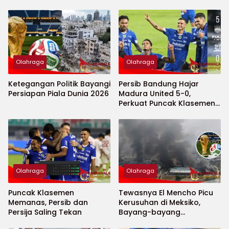
Olahraga
Olahraga
Ketegangan Politik Bayangi
Persib Bandung Hajar
Persiapan Piala Dunia 2026
Madura United 5-0,
Perkuat Puncak Klasemen
BRI Super League
Olahraga
Olahraga
Puncak Klasemen
Tewasnya El Mencho Picu
Memanas, Persib dan
Kerusuhan di Meksiko,
Persija Saling Tekan
Bayang-bayang
Keamanan Piala Dunia