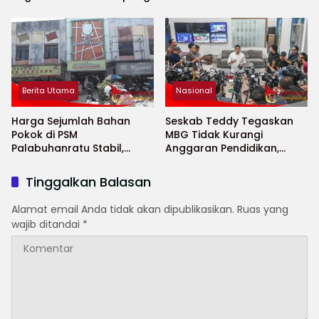
Cibitung
Berita Utama
Nasional
Harga Sejumlah Bahan
Seskab Teddy Tegaskan
Pokok di PSM
MBG Tidak Kurangi
Palabuhanratu Stabil,
Anggaran Pendidikan,
Sejumlah Komoditas
Program Justru Diperkuat
Bahkan Turun
Tinggalkan Balasan
Alamat email Anda tidak akan dipublikasikan.
Ruas yang
wajib ditandai
*