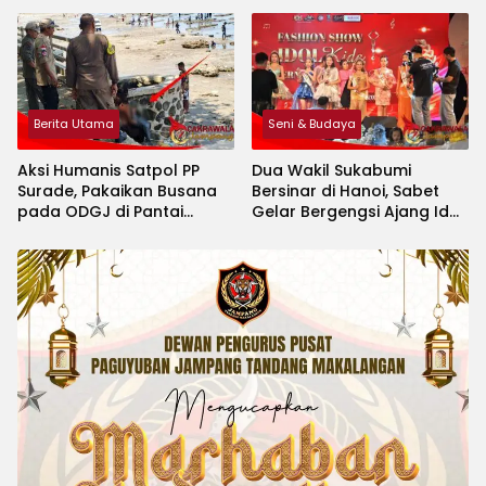
Berita Utama
Seni & Budaya
Aksi Humanis Satpol PP
Dua Wakil Sukabumi
Surade, Pakaikan Busana
Bersinar di Hanoi, Sabet
pada ODGJ di Pantai
Gelar Bergengsi Ajang Idol
Minajaya
Kids International 2026