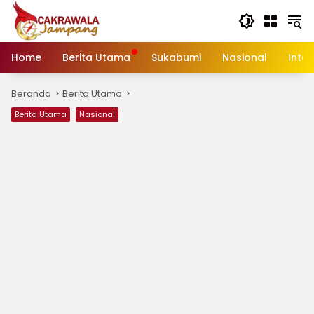
Langsung
ke
konten
Home
Berita Utama
Sukabumi
Nasional
Inte
Beranda
Berita Utama
Berita Utama
Nasional