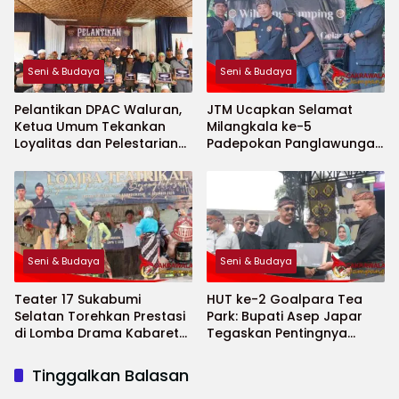
Seni & Budaya
Seni & Budaya
Pelantikan DPAC Waluran,
JTM Ucapkan Selamat
Ketua Umum Tekankan
Milangkala ke-5
Loyalitas dan Pelestarian
Padepokan Panglawungan
Budaya
Sunda Gelar, Tegaskan
Komitmen Lestarikan
Budaya Sunda
Seni & Budaya
Seni & Budaya
Teater 17 Sukabumi
HUT ke-2 Goalpara Tea
Selatan Torehkan Prestasi
Park: Bupati Asep Japar
di Lomba Drama Kabaret
Tegaskan Pentingnya
Museum Palagan
Pelestarian Budaya Lokal
Bojongkokosan
Tinggalkan Balasan