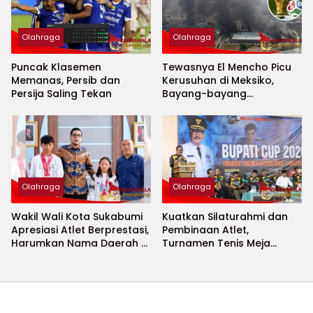
Olahraga
Olahraga
Puncak Klasemen
Tewasnya El Mencho Picu
Memanas, Persib dan
Kerusuhan di Meksiko,
Persija Saling Tekan
Bayang-bayang
Keamanan Piala Dunia
2026 Menguat
Olahraga
Olahraga
Wakil Wali Kota Sukabumi
Kuatkan Silaturahmi dan
Apresiasi Atlet Berprestasi,
Pembinaan Atlet,
Harumkan Nama Daerah di
Turnamen Tenis Meja
Ajang Internasional
Bupati Cup 2026