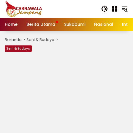
Langsung
ke
konten
Home
Berita Utama
Sukabumi
Nasional
Inte
Beranda
Seni & Budaya
Seni & Budaya