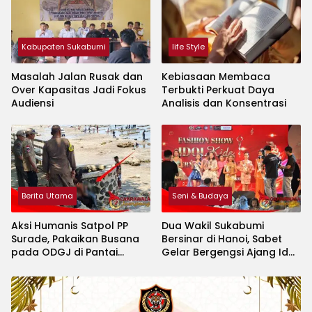
Kabupaten Sukabumi
life Style
Masalah Jalan Rusak dan
Kebiasaan Membaca
Over Kapasitas Jadi Fokus
Terbukti Perkuat Daya
Audiensi
Analisis dan Konsentrasi
Berita Utama
Seni & Budaya
Aksi Humanis Satpol PP
Dua Wakil Sukabumi
Surade, Pakaikan Busana
Bersinar di Hanoi, Sabet
pada ODGJ di Pantai
Gelar Bergengsi Ajang Idol
Minajaya
Kids International 2026