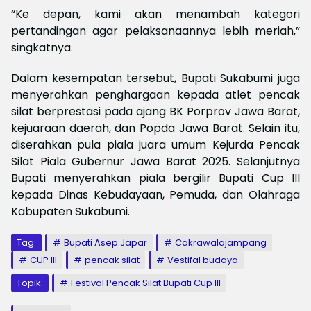
“Ke depan, kami akan menambah kategori
pertandingan agar pelaksanaannya lebih meriah,”
singkatnya.
Dalam kesempatan tersebut, Bupati Sukabumi juga
menyerahkan penghargaan kepada atlet pencak
silat berprestasi pada ajang BK Porprov Jawa Barat,
kejuaraan daerah, dan Popda Jawa Barat. Selain itu,
diserahkan pula piala juara umum Kejurda Pencak
Silat Piala Gubernur Jawa Barat 2025. Selanjutnya
Bupati menyerahkan piala bergilir Bupati Cup III
kepada Dinas Kebudayaan, Pemuda, dan Olahraga
Kabupaten Sukabumi.
Tag:
Bupati Asep Japar
Cakrawalajampang
CUP III
pencak silat
Vestifal budaya
Topik:
Festival Pencak Silat Bupati Cup III