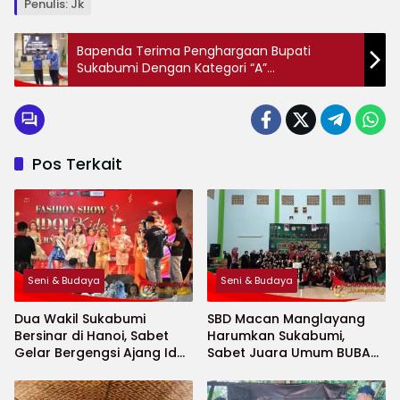
Penulis: Jk
Bapenda Terima Penghargaan Bupati
Sukabumi Dengan Kategori “A”
“Memuaskan”
Pos Terkait
Seni & Budaya
Seni & Budaya
Dua Wakil Sukabumi
SBD Macan Manglayang
Bersinar di Hanoi, Sabet
Harumkan Sukabumi,
Gelar Bergengsi Ajang Idol
Sabet Juara Umum BUBAT
Kids International 2026
CUP Jabar 2026