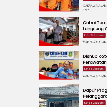
CAKRAWALAJAMP
Kota…
Cabai Temb
Langsung 
Kota Sukabumi
CAKRAWALAJAMPA
Dishub Kot
Perawatan 
Kota Sukabumi
CAKRAWALAJAMPA
Dapur Prog
Pelanggara
Kota Sukabumi