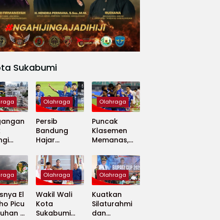
ota Sukabumi
hraga
Olahraga
Olahraga
gangan
Persib
Puncak
k
Bandung
Klasemen
ngi
Hajar
Memanas,
apan
Madura
Persib dan
 Dunia
United 5-0,
Persija Saling
Perkuat
Tekan
hraga
Olahraga
Olahraga
Puncak
Klasemen BRI
nya El
Wakil Wali
Kuatkan
Super
ho Picu
Kota
Silaturahmi
League
uhan di
Sukabumi
dan