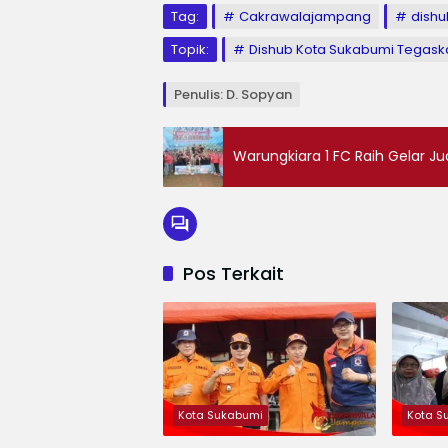
Tag:
Cakrawalajampang
dishu
Topik:
Dishub Kota Sukabumi Tegaskan 
Penulis: D. Sopyan
Warungkiara 1 FC Raih Gelar Jua
Pos Terkait
Kota Sukabumi
Kota S