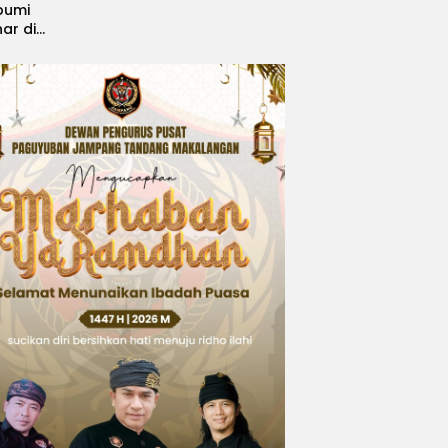
bumi
nar di
, Sabet
ngsi
 Idol
national