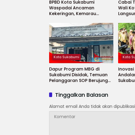
BPBD Kota Sukabumi
Cabai 
Waspadai Ancaman
Wali K
Kekeringan, Kemarau
Langsu
Diprediksi Datang Lebih
Cepat
Kota Sukabumi
Kota S
Dapur Program MBG di
Inovasi
Sukabumi Disidak, Temuan
Andala
Pelanggaran SOP Berujung
Sukabu
Teguran Keras
Penurun
Tinggalkan Balasan
Alamat email Anda tidak akan dipublikasi