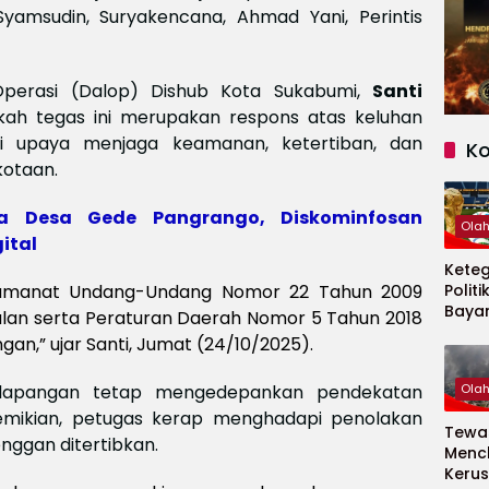
yamsudin, Suryakencana, Ahmad Yani, Perintis
Operasi (Dalop) Dishub Kota Sukabumi,
Santi
kah tegas ini merupakan respons atas keluhan
ri upaya menjaga keamanan, ketertiban, dan
K
kotaan.
a Desa Gede Pangrango, Diskominfosan
Ola
ital
Kete
ai amanat Undang-Undang Nomor 22 Tahun 2009
Politi
Baya
Jalan serta Peraturan Daerah Nomor 5 Tahun 2018
Persi
n,” ujar Santi, Jumat (24/10/2025).
Piala
2026
i lapangan tetap mengedepankan pendekatan
Ola
demikian, petugas kerap menghadapi penolakan
Tewas
nggan ditertibkan.
Menc
Kerus