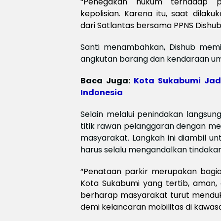
“Penegakan hukum terhadap p
kepolisian. Karena itu, saat dila
dari Satlantas bersama PPNS Dishub,
Santi menambahkan, Dishub memi
angkutan barang dan kendaraan umu
Baca Juga:
Kota Sukabumi Jadi
Indonesia
Selain melalui penindakan langsun
titik rawan pelanggaran dengan me
masyarakat. Langkah ini diambil u
harus selalu mengandalkan tindakan 
“Penataan parkir merupakan bagia
Kota Sukabumi yang tertib, aman,
berharap masyarakat turut mendu
demi kelancaran mobilitas di kawas