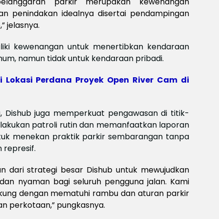
elanggaran parkir merupakan kewenangan
Meksi
Baya
kukan penindakan idealnya disertai pendampingan
baya
” jelasnya.
Keam
Piala
liki kewenangan untuk menertibkan kendaraan
2026
m, namun tidak untuk kendaraan pribadi.
Meng
 Lokasi Perdana Proyek Open River Cam di
g, Dishub juga memperkuat pengawasan di titik-
lakukan patroli rutin dan memanfaatkan laporan
ntuk menekan praktik parkir sembarangan tanpa
represif.
n dari strategi besar Dishub untuk mewujudkan
 dan nyaman bagi seluruh pengguna jalan. Kami
kung dengan mematuhi rambu dan aturan parkir
an perkotaan,” pungkasnya.