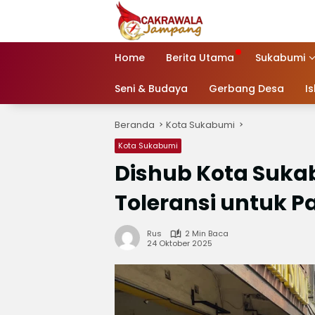
Langsung
ke
konten
Home
Berita Utama
Sukabumi
Seni & Budaya
Gerbang Desa
I
Beranda
Kota Sukabumi
Kota Sukabumi
Dishub Kota Suka
Toleransi untuk Pa
Rus
2 Min Baca
24 Oktober 2025