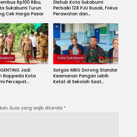
Tembus Rp100 Ribu,
Dishub Kota Sukabumi
ota Sukabumi Turun
Perbaiki 128 PJU Rusak, Fokus
ng Cek Harga Pasar
Perawatan dan
Penambahan Titik Baru
ukabumi
Kota Sukabumi
 GENTING Jadi
Satgas MBG Dorong Standar
n Bappeda Kota
Keamanan Pangan Lebih
mi Percepat
Ketat di Sekolah Saat
an Stunting
Ramadhan
kan.
Ruas yang wajib ditandai
*