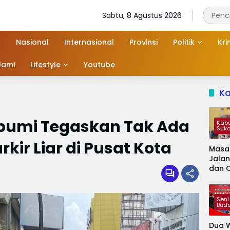
Sabtu, 8 Agustus 2026
Nasional
Internasional
Provinsi
Politik
Kri
slami
Lifestyle
Youtube
K
bumi Tegaskan Tak Ada
Kab
Suk
rkir Liar di Pusat Kota
Masa
Jalan
dan 
Kapa
Jadi 
Audie
Seni
Bud
Dua W