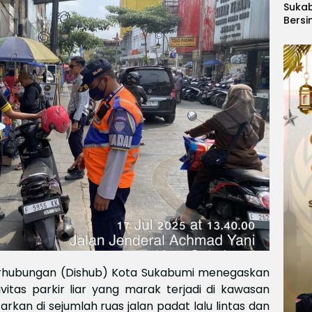
Suka
Bersi
Hanoi
Gelar
Berge
Ajang
Kids
Inter
2026
rhubungan (Dishub) Kota Sukabumi menegaskan
ivitas parkir liar yang marak terjadi di kawasan
rkan di sejumlah ruas jalan padat lalu lintas dan