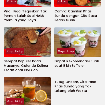
Kuliner
Kuliner
Viral! Pigai Tegaskan Tak
Comro: Camilan Khas
Pernah Salah Soal HAM:
Sunda dengan Cita Rasa
“Semua yang Saya
Pedas Gurih
Ucapkan Adalah HAM”
Gaya Hidup
Gaya Hidup
Sempat Populer Pada
Empat Rekomendasi Buah
Masanya, Galendo Kuliner
saat Bikin Es Teler
Tradisional Kini Kian
Kuliner
Terpinggirkan
Tutug Oncom, Cita Rasa
Khas Sunda yang Tak
Lekang oleh Waktu
Gaya Hidup