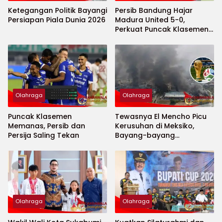
Ketegangan Politik Bayangi
Persib Bandung Hajar
Persiapan Piala Dunia 2026
Madura United 5-0,
Perkuat Puncak Klasemen
BRI Super League
Olahraga
Olahraga
Puncak Klasemen
Tewasnya El Mencho Picu
Memanas, Persib dan
Kerusuhan di Meksiko,
Persija Saling Tekan
Bayang-bayang
Keamanan Piala Dunia
2026 Menguat
Olahraga
Olahraga