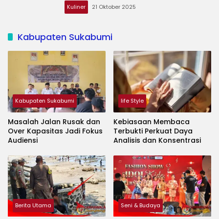
Kuliner
21 Oktober 2025
Kabupaten Sukabumi
Kabupaten Sukabumi
life Style
Masalah Jalan Rusak dan
Kebiasaan Membaca
Over Kapasitas Jadi Fokus
Terbukti Perkuat Daya
Audiensi
Analisis dan Konsentrasi
Berita Utama
Seni & Budaya