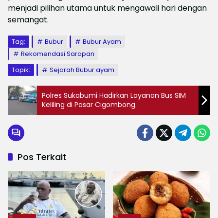
menjadi pilihan utama untuk mengawali hari dengan
semangat.
Tag:
Bubur
Bubur Ayam
Rekomendasi Sarapan
Topik:
Sejarah Bubur ayam
Polres Sukabumi Hadirkan Layanan Bus SIM
Keliling di Pasar Cigombong
Pos Terkait