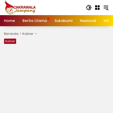
Langsung
ke
konten
Home
Berita Utama
Sukabumi
Nasional
Inte
Beranda
Kuliner
Kuliner