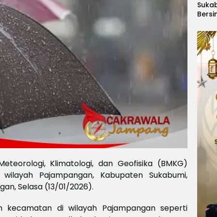
Suka
Bersi
Hanoi
Gelar
Berge
Ajang
Kids
Inter
2026
eteorologi, Klimatologi, dan Geofisika (BMKG)
 wilayah Pajampangan, Kabupaten Sukabumi,
gan, Selasa (13/01/2026).
h kecamatan di wilayah Pajampangan seperti