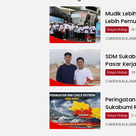
Mudik Lebi
Lebih Pemu
Gaya Hidup
18
CAKRAWALAJAMPA
SDM Sukabu
Pasar Kerj
Gaya Hidup
28
CAKRAWALAJAMPA
Peringatan
Sukabumi R
Gaya Hidup
11
CAKRAWALAJAMPAN