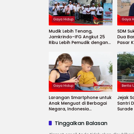
Gaya Hidup
Gaya H
Mudik Lebih Tenang,
SDM Suk
Jamkrindo–IFG Angkut 25
Dua Ba
Ribu Lebih Pemudik dengan
Pasar K
Fasilitas Lengkap
Gaya Hidup
Berita
Larangan Smartphone untuk
Jejak S
Anak Menguat di Berbagai
Santri 
Negara, Indonesia
Surade
Menyusul?
Tinggalkan Balasan