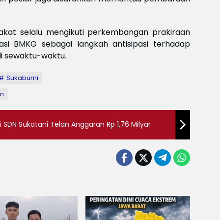
Meksi
Baya
baya
Keam
kat selalu mengikuti perkembangan prakiraan
Piala
asi BMKG sebagai langkah antisipasi terhadap
2026
i sewaktu-waktu.
Meng
Sukabumi
an
 SDN Sukatani Telan Anggaran Rp 1,76 Milyar