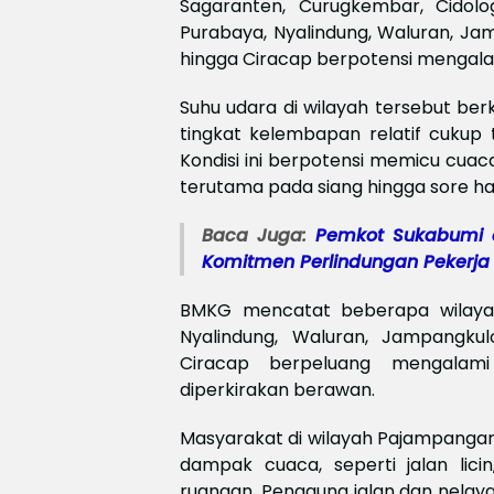
Sagaranten, Curugkembar, Cidolo
Purabaya, Nyalindung, Waluran, Jam
hingga Ciracap berpotensi mengalami
Suhu udara di wilayah tersebut berk
tingkat kelembapan relatif cukup 
Kondisi ini berpotensi memicu cuac
terutama pada siang hingga sore har
Baca Juga:
‎Pemkot Sukabumi 
Komitmen Perlindungan Pekerja
BMKG mencatat beberapa wilayah
Nyalindung, Waluran, Jampangkulo
Ciracap berpeluang mengalami
diperkirakan berawan.
Masyarakat di wilayah Pajampangan
dampak cuaca, seperti jalan licin
ruangan. Pengguna jalan dan nelay