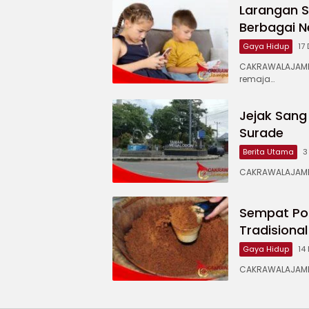
Larangan 
Berbagai N
Gaya Hidup
17
CAKRAWALAJAMP
remaja…
Jejak Sang 
Surade
Berita Utama
3
CAKRAWALAJAMPA
Sempat Pop
Tradisional
Gaya Hidup
14
CAKRAWALAJAMPA