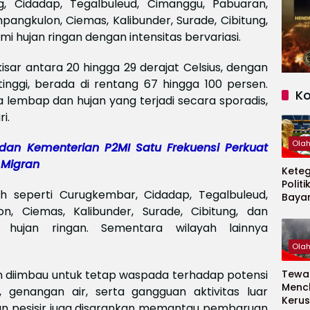
g, Cidadap, Tegalbuleud, Cimanggu, Pabuaran,
pangkulon, Ciemas, Kalibunder, Surade, Cibitung,
 hujan ringan dengan intensitas bervariasi.
isar antara 20 hingga 29 derajat Celsius, dengan
tinggi, berada di rentang 67 hingga 100 persen.
K
a lembap dan hujan yang terjadi secara sporadis,
i.
Ola
dan Kementerian P2MI Satu Frekuensi Perkuat
 Migran
Kete
Politi
 seperti Curugkembar, Cidadap, Tegalbuleud,
Baya
n, Ciemas, Kalibunder, Surade, Cibitung, dan
Persi
Piala
 hujan ringan. Sementara wilayah lainnya
2026
Ola
 diimbau untuk tetap waspada terhadap potensi
Tewas
Menc
, genangan air, serta gangguan aktivitas luar
Kerus
an pesisir juga disarankan memantau pembaruan