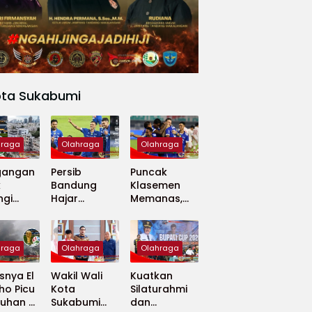
ota Sukabumi
hraga
Olahraga
Olahraga
gangan
Persib
Puncak
k
Bandung
Klasemen
ngi
Hajar
Memanas,
apan
Madura
Persib dan
 Dunia
United 5-0,
Persija Saling
Perkuat
Tekan
hraga
Olahraga
Olahraga
Puncak
Klasemen BRI
nya El
Wakil Wali
Kuatkan
Super
ho Picu
Kota
Silaturahmi
League
uhan di
Sukabumi
dan