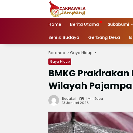
Langsung
ke
konten
Home
Berita Utama
Sukabumi
Seni & Budaya
Gerbang Desa
I
Beranda
Gaya Hidup
Gaya Hidup
BMKG Prakirakan 
Wilayah Pajamp
Redaksi
1 Min Baca
13 Januari 2026