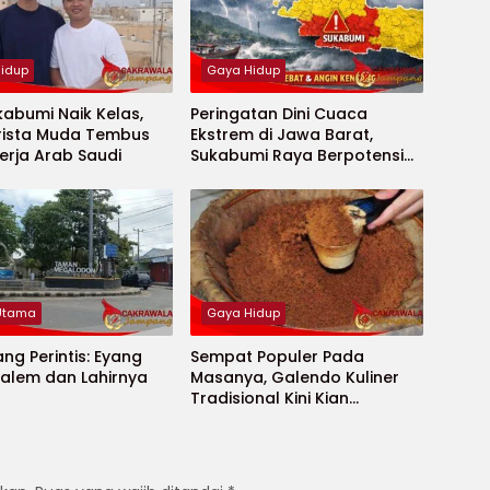
idup
Gaya Hidup
abumi Naik Kelas,
Peringatan Dini Cuaca
rista Muda Tembus
Ekstrem di Jawa Barat,
erja Arab Saudi
Sukabumi Raya Berpotensi
Hujan Lebat
 Utama
Gaya Hidup
ang Perintis: Eyang
Sempat Populer Pada
Dalem dan Lahirnya
Masanya, Galendo Kuliner
Tradisional Kini Kian
Terpinggirkan