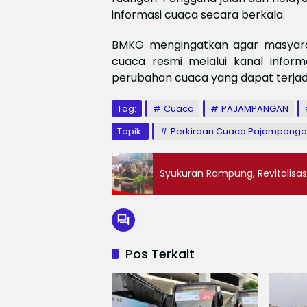
informasi cuaca secara berkala.
BMKG mengingatkan agar masyara
cuaca resmi melalui kanal inform
perubahan cuaca yang dapat terjad
Tag:
Cuaca
PAJAMPANGAN
Topik:
Perkiraan Cuaca Pajampang
Syukuran Rampung, Revitalisasi
Pos Terkait