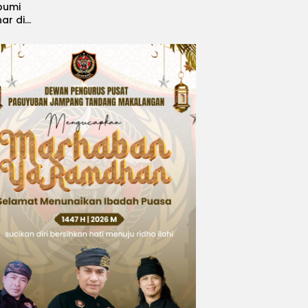
bumi
nar di
, Sabet
ngsi
 Idol
national