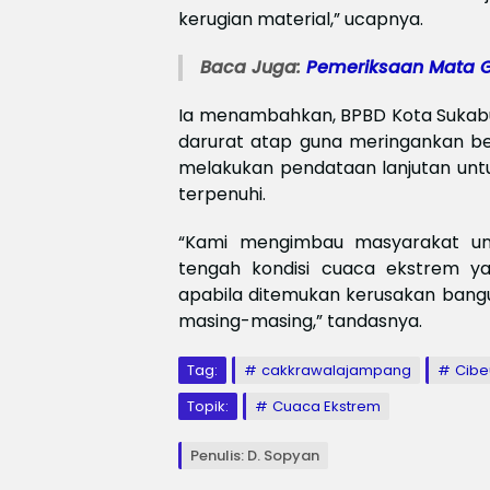
kerugian material,” ucapnya.
Baca Juga:
Pemeriksaan Mata G
Ia menambahkan, BPBD Kota Sukabu
darurat atap guna meringankan beb
melakukan pendataan lanjutan unt
terpenuhi.
“Kami mengimbau masyarakat un
tengah kondisi cuaca ekstrem ya
apabila ditemukan kerusakan bangu
masing-masing,” tandasnya.
Tag:
cakkrawalajampang
Cib
Topik:
Cuaca Ekstrem
Penulis: D. Sopyan