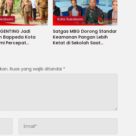
ukabumi
Kota Sukabumi
 GENTING Jadi
Satgas MBG Dorong Standar
n Bappeda Kota
Keamanan Pangan Lebih
mi Percepat
Ketat di Sekolah Saat
an Stunting
Ramadhan
kan.
Ruas yang wajib ditandai
*