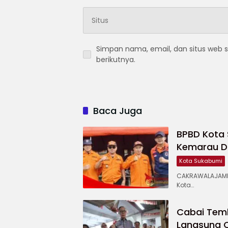
Simpan nama, email, dan situs web 
berikutnya.
Baca Juga
BPBD Kota
Kemarau Di
Kota Sukabumi
CAKRAWALAJAMP
Kota…
Cabai Temb
Langsung 