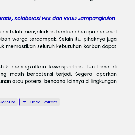
Meksi
Baya
baya
ratis, Kolaborasi PKK dan RSUD Jampangkulon
Keam
Piala
2026
mi telah menyalurkan bantuan berupa material
Meng
an warga terdampak. Selain itu, pihaknya juga
uk memastikan seluruh kebutuhan korban dapat
tuk meningkatkan kewaspadaan, terutama di
ng masih berpotensi terjadi. Segera laporkan
nan atau potensi bencana lainnya di lingkungan
euereum
Cuaca Ekstrem