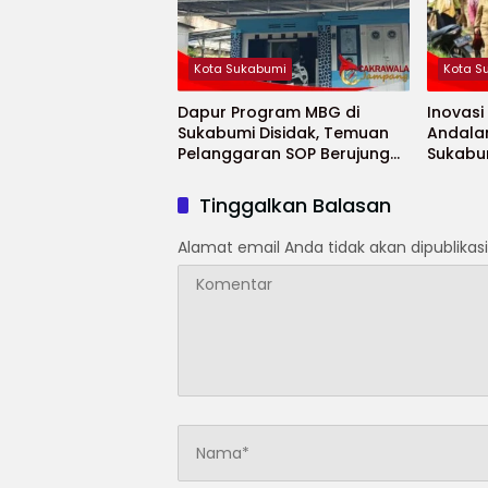
Kota Sukabumi
Kota S
Dapur Program MBG di
Inovasi
Sukabumi Disidak, Temuan
Andala
Pelanggaran SOP Berujung
Sukabu
Teguran Keras
Penurun
Tinggalkan Balasan
Alamat email Anda tidak akan dipublikasi