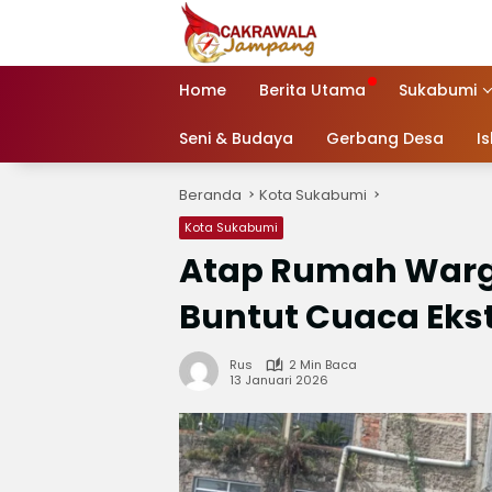
Langsung
ke
konten
Home
Berita Utama
Sukabumi
Seni & Budaya
Gerbang Desa
I
Beranda
Kota Sukabumi
Kota Sukabumi
‎Atap Rumah Warga
Buntut Cuaca Eks
Rus
2 Min Baca
13 Januari 2026