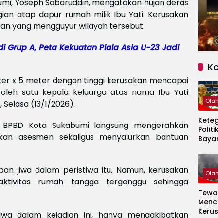
mi, Yoseph Sabaruddin, mengatakan hujan deras
n atap dapur rumah milik Ibu Yati. Kerusakan
hujan yang mengguyur wilayah tersebut.
 Grup A, Peta Kekuatan Piala Asia U-23 Jadi
K
ter x 5 meter dengan tinggi kerusakan mencapai
 oleh satu kepala keluarga atas nama Ibu Yati
Ola
 Selasa (13/1/2026).
Kete
ut, BPBD Kota Sukabumi langsung mengerahkan
Politi
ukan asesmen sekaligus menyalurkan bantuan
Baya
Persi
Piala
2026
an jiwa dalam peristiwa itu. Namun, kerusakan
Ola
tivitas rumah tangga terganggu sehingga
Tewas
Menc
Kerus
jiwa dalam kejadian ini, hanya mengakibatkan