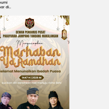
bumi
nar di
, Sabet
ngsi
 Idol
national