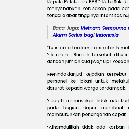
Kepala Pelaksana BPBD Kota Sukabu
menyebabkan kerusakan pada bagia
terjadi akibat tingginya intensitas 
Baca Juga:
Vietnam Sempurna di
Alarm Serius bagi Indonesia
“Luas area terdampak sekitar 5 me
2,5 meter. Rumah tersebut dihuni
dengan jumlah dua jiwa,” ujar Yoseph,
Menindaklanjuti kejadian terseb
personel ke lokasi untuk melak
darurat kepada warga terdampak.
Yoseph memastikan tidak ada korb
pada bagian dapur membuat ak
membutuhkan penanganan cepat.
“Alhamdulillah tidak ada korban 