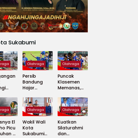
ota Sukabumi
hraga
Olahraga
Olahraga
gangan
Persib
Puncak
k
Bandung
Klasemen
ngi
Hajar
Memanas,
apan
Madura
Persib dan
 Dunia
United 5-0,
Persija Saling
Perkuat
Tekan
hraga
Olahraga
Olahraga
Puncak
Klasemen BRI
nya El
Wakil Wali
Kuatkan
Super
ho Picu
Kota
Silaturahmi
League
uhan di
Sukabumi
dan