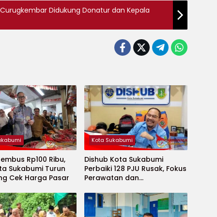
Curugkembar Didukung Donatur dan Kepala
ukabumi
Kota Sukabumi
Tembus Rp100 Ribu,
Dishub Kota Sukabumi
ota Sukabumi Turun
Perbaiki 128 PJU Rusak, Fokus
ng Cek Harga Pasar
Perawatan dan
Penambahan Titik Baru