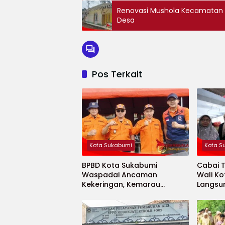
Renovasi Mushola Kecamatan 
Desa
Pos Terkait
Kota Sukabumi
Kota S
BPBD Kota Sukabumi
Cabai 
Waspadai Ancaman
Wali K
Kekeringan, Kemarau
Langsu
Diprediksi Datang Lebih
Cepat