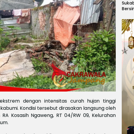
Suka
Bersi
Hanoi
Gelar
Berge
Ajang
Kids
Inter
2026
ekstrem dengan intensitas curah hujan tinggi
abumi. Kondisi tersebut dirasakan langsung oleh
an RA Kosasih Ngaweng, RT 04/RW 09, Kelurahan
eum.